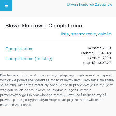
Utwórz konto lub Zaloguj się
☰
Słowo kluczowe: Completorium
lista
,
streszczenie
,
całość
Completorium
14 marca 2009
(sobota), 12:48:48
Completorium (to lubię)
13 marca 2009
(piątek), 10:27:27
Disclaimers
:-) bo w stopce coś wyglądającego mądrze można napisać.
Wszystkie powyższe notatki są moim © wymysłem i jako takie związane
są ze mną. Ale są też materiały obce, które tu przechowuję lub cytuje ze
względu na ich dobrą jakość, na inspiracje, bądź ilustracje
prezentowanego lub omawianego tematu. Jeżeli coś narusza czyjeś
prawa - proszę o sygnał abym mógł czym prędzej naprawić błąd i
naruszeń zaniechać.