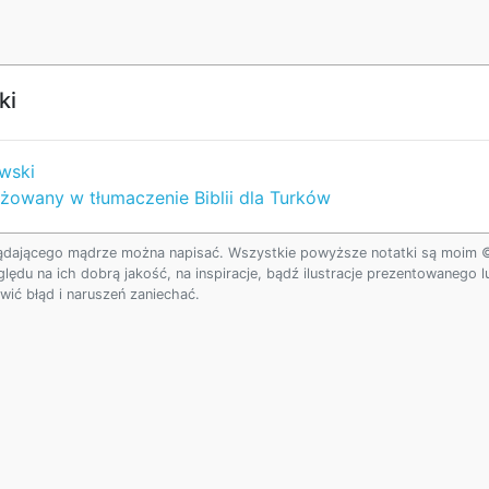
ki
owski
owany w tłumaczenie Biblii dla Turków
ądającego mądrze można napisać. Wszystkie powyższe notatki są moim © w
ględu na ich dobrą jakość, na inspiracje, bądź ilustracje prezentowanego
ić błąd i naruszeń zaniechać.