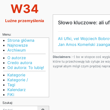
W34
Luźne przemyślenia
Słowo kluczowe: ali uf
Menu:
Ali Ufki, vel Wojciech Bobr
Strona główna
Jan Amos Komeński zaangaż
Najnowsze
Archiwum
Disclaimers
:-) bo w stopce coś wygl
O autorze
które tu przechowuję lub cytuje ze wz
Credo autora
sygnał abym mógł czym prędzej napraw
Od autora: To lubię!
Kategorie
Kategorie /
Tagi
Kalendarz
FiKi
Szukaj: