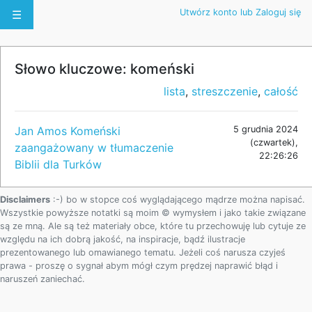
Utwórz konto lub Zaloguj się
☰
Słowo kluczowe: komeński
lista
,
streszczenie
,
całość
Jan Amos Komeński
5 grudnia 2024
(czwartek),
zaangażowany w tłumaczenie
22:26:26
Biblii dla Turków
Disclaimers
:-) bo w stopce coś wyglądającego mądrze można napisać.
Wszystkie powyższe notatki są moim © wymysłem i jako takie związane
są ze mną. Ale są też materiały obce, które tu przechowuję lub cytuje ze
względu na ich dobrą jakość, na inspiracje, bądź ilustracje
prezentowanego lub omawianego tematu. Jeżeli coś narusza czyjeś
prawa - proszę o sygnał abym mógł czym prędzej naprawić błąd i
naruszeń zaniechać.