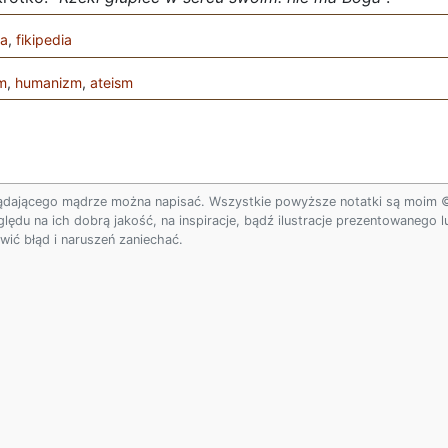
wa
,
fikipedia
m
,
humanizm
,
ateism
ądającego mądrze można napisać. Wszystkie powyższe notatki są moim © w
ględu na ich dobrą jakość, na inspiracje, bądź ilustracje prezentowanego
ić błąd i naruszeń zaniechać.