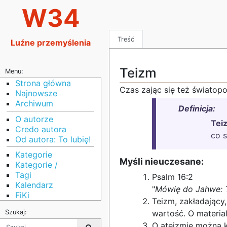
W34
Treść
Luźne przemyślenia
Teizm
Menu:
Strona główna
Czas zając się też światop
Najnowsze
Archiwum
Definicja:
O autorze
Tei
Credo autora
co 
Od autora: To lubię!
Kategorie
Myśli nieuczesane:
Kategorie /
Tagi
Psalm 16:2
Kalendarz
"
Mówię do Jahwe: T
FiKi
Teizm, zakładający
Szukaj:
wartość. O material
O ateizmie można k