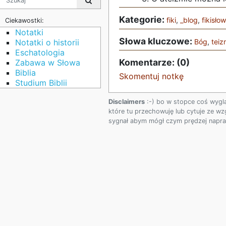
Kategorie:
fiki
,
_blog
,
fikisło
Ciekawostki:
Notatki
Słowa kluczowe:
Bóg
,
teiz
Notatki o historii
Eschatologia
Komentarze: (0)
Zabawa w Słowa
Biblia
Skomentuj notkę
Studium Biblii
Disclaimers
:-) bo w stopce coś wygl
które tu przechowuję lub cytuje ze wz
sygnał abym mógł czym prędzej napraw