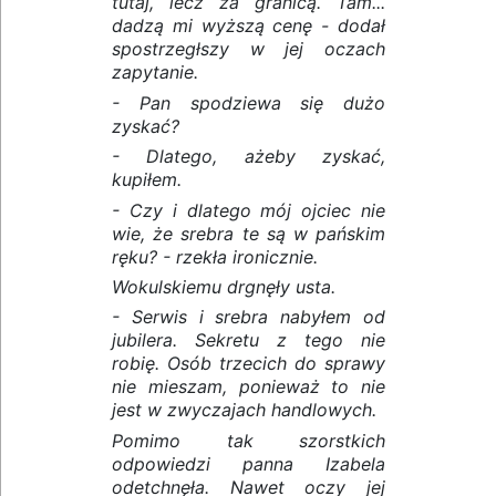
tutaj, lecz za granicą. Tam...
dadzą mi wyższą cenę - dodał
spostrzegłszy w jej oczach
zapytanie.
- Pan spodziewa się dużo
zyskać?
- Dlatego, ażeby zyskać,
kupiłem.
- Czy i dlatego mój ojciec nie
wie, że srebra te są w pańskim
ręku? - rzekła ironicznie.
Wokulskiemu drgnęły usta.
- Serwis i srebra nabyłem od
jubilera. Sekretu z tego nie
robię. Osób trzecich do sprawy
nie mieszam, ponieważ to nie
jest w zwyczajach handlowych.
Pomimo tak szorstkich
odpowiedzi panna Izabela
odetchnęła. Nawet oczy jej