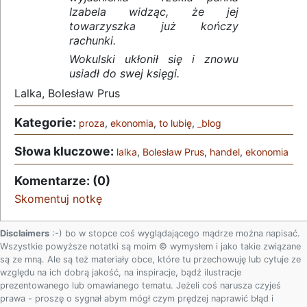
Izabela widząc, że jej
towarzyszka już kończy
rachunki.
Wokulski ukłonił się i znowu
usiadł do swej księgi.
Lalka, Bolesław Prus
Kategorie:
proza
,
ekonomia
,
to lubię
,
_blog
Słowa kluczowe:
lalka
,
Bolesław Prus
,
handel
,
ekonomia
Komentarze: (0)
Skomentuj notkę
Disclaimers
:-) bo w stopce coś wyglądającego mądrze można napisać.
Wszystkie powyższe notatki są moim © wymysłem i jako takie związane
są ze mną. Ale są też materiały obce, które tu przechowuję lub cytuje ze
względu na ich dobrą jakość, na inspiracje, bądź ilustracje
prezentowanego lub omawianego tematu. Jeżeli coś narusza czyjeś
prawa - proszę o sygnał abym mógł czym prędzej naprawić błąd i