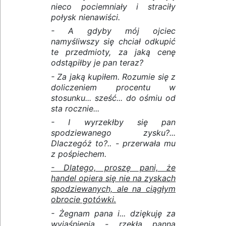
nieco pociemniały i straciły
połysk nienawiści.
- A gdyby mój ojciec
namyśliwszy się chciał odkupić
te przedmioty, za jaką cenę
odstąpiłby je pan teraz?
- Za jaką kupiłem. Rozumie się z
doliczeniem procentu w
stosunku... sześć... do ośmiu od
sta rocznie...
- I wyrzekłby się pan
spodziewanego zysku?...
Dlaczegóż to?.. - przerwała mu
z pośpiechem.
- Dlatego, proszę pani, że
handel opiera się nie na zyskach
spodziewanych, ale na ciągłym
obrocie gotówki.
- Żegnam pana i... dziękuję za
wyjaśnienia - rzekła panna