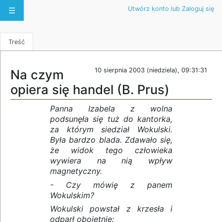
Utwórz konto lub Zaloguj się
☰
Treść
10 sierpnia 2003 (niedziela), 09:31:31
Na czym
opiera się handel (B. Prus)
Panna Izabela z wolna
podsunęła się tuż do kantorka,
za którym siedział Wokulski.
Była bardzo blada. Zdawało się,
że widok tego człowieka
wywiera na nią wpływ
magnetyczny.
- Czy mówię z panem
Wokulskim?
Wokulski powstał z krzesła i
odparł obojętnie: