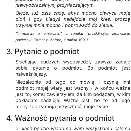
niewyobrażalnym, przytłaczającym.
Ojcze, już dziś chcę, abyś mocno chwycił moją
dłoń i gdy kiedyś nadejdzie mój kres, proszę
trzymaj mnie mocno i poprowadź do siebie.
("modlitwa o umieraniu", z tomiku "przeklinając zmawianie
pacierzy", Tomasz Żółtko, Gdańsk 1991)
3. Pytanie o podmiot
Słuchając cudzych wypowiedzi, zawsze zadaję
sobie pytanie o podmiot. Bo podmiot jest
najważniejszy.
Niezależnie od tego co mówią i czynią inni
podmiot mojej wiary jest ważny - w końcu ważne
jest to, komu zawierzyłem, za kim podążam, w kim
pokładam nadzieje. Ważne jest, bo to od jego
mocy zależy moja przyszłość, moje życie.
4. Ważność pytania o podmiot
"i niech będzie wiadomo wam wszystkim i całemu