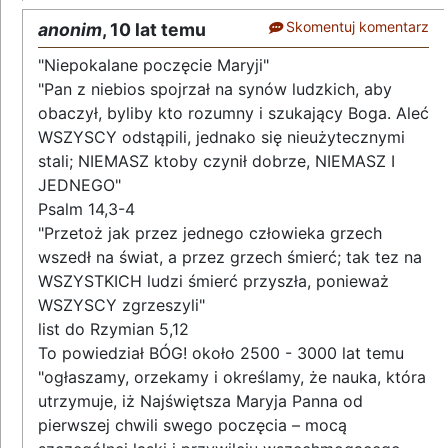
Skomentuj komentarz
anonim
,
10 lat temu
"Niepokalane poczęcie Maryji"
"Pan z niebios spojrzał na synów ludzkich, aby
obaczył, byliby kto rozumny i szukający Boga. Aleć
WSZYSCY odstąpili, jednako się nieużytecznymi
stali; NIEMASZ ktoby czynił dobrze, NIEMASZ I
JEDNEGO"
Psalm 14,3-4
"Przetoż jak przez jednego człowieka grzech
wszedł na świat, a przez grzech śmierć; tak tez na
WSZYSTKICH ludzi śmierć przyszła, ponieważ
WSZYSCY zgrzeszyli"
list do Rzymian 5,12
To powiedział BÓG! około 2500 - 3000 lat temu
"ogłaszamy, orzekamy i określamy, że nauka, która
utrzymuje, iż Najświętsza Maryja Panna od
pierwszej chwili swego poczęcia – mocą