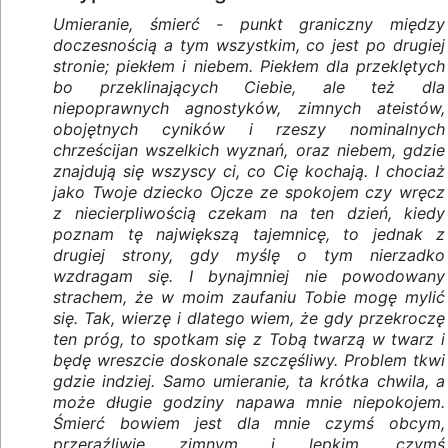
Umieranie, śmierć - punkt graniczny między
doczesnością a tym wszystkim, co jest po drugiej
stronie; piekłem i niebem. Piekłem dla przeklętych
bo przeklinających Ciebie, ale też dla
niepoprawnych agnostyków, zimnych ateistów,
obojętnych cyników i rzeszy nominalnych
chrześcijan wszelkich wyznań, oraz niebem, gdzie
znajdują się wszyscy ci, co Cię kochają. I chociaż
jako Twoje dziecko Ojcze ze spokojem czy wręcz
z niecierpliwością czekam na ten dzień, kiedy
poznam tę największą tajemnicę, to jednak z
drugiej strony, gdy myślę o tym nierzadko
wzdragam się. I bynajmniej nie powodowany
strachem, że w moim zaufaniu Tobie mogę mylić
się. Tak, wierzę i dlatego wiem, że gdy przekroczę
ten próg, to spotkam się z Tobą twarzą w twarz i
będę wreszcie doskonale szczęśliwy. Problem tkwi
gdzie indziej. Samo umieranie, ta krótka chwila, a
może długie godziny napawa mnie niepokojem.
Śmierć bowiem jest dla mnie czymś obcym,
przeraźliwie zimnym i lepkim, czymś