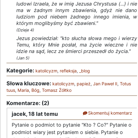
ludowi Izraela, że w imię Jezusa Chrystusa (...) i nie
ma w żadnym innym zbawienia, gdyż nie dano
ludziom pod niebem żadnego innego imienia, w
którym moglibyśmy być zbawieni."
(Dzieje 4)
Jezus powiedział: "kto słucha słowa mego i wierzy
Temu, który Mnie posłał, ma życie wieczne i nie
idzie na sąd, lecz ze śmierci przeszedł do życia."
(Jan 5)
Kategorie:
katolicyzm
,
refleksja
,
_blog
Słowa kluczowe:
katolicyzm
,
papież
,
Jan Paweł II
,
Totus
tuus
,
Maria
,
Bóg
,
Tomasz Żółtko
Komentarze: (2)
Skomentuj komentarz
jacek,
18 lat temu
Pytanie o podmiot to pytanie "Kto ? Co?" Pytanie o
podmiot wiary jest pytaniem o siebie. Pytanie o