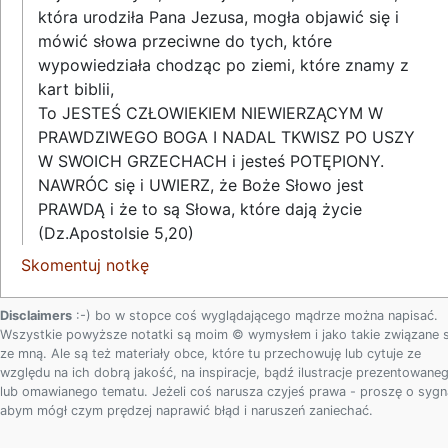
która urodziła Pana Jezusa, mogła objawić się i
mówić słowa przeciwne do tych, które
wypowiedziała chodząc po ziemi, które znamy z
kart biblii,
To JESTEŚ CZŁOWIEKIEM NIEWIERZĄCYM W
PRAWDZIWEGO BOGA I NADAL TKWISZ PO USZY
W SWOICH GRZECHACH i jesteś POTĘPIONY.
NAWRÓC się i UWIERZ, że Boże Słowo jest
PRAWDĄ i że to są Słowa, które dają życie
(Dz.Apostolsie 5,20)
Skomentuj notkę
Disclaimers
:-) bo w stopce coś wyglądającego mądrze można napisać.
Wszystkie powyższe notatki są moim © wymysłem i jako takie związane 
ze mną. Ale są też materiały obce, które tu przechowuję lub cytuje ze
względu na ich dobrą jakość, na inspiracje, bądź ilustracje prezentowane
lub omawianego tematu. Jeżeli coś narusza czyjeś prawa - proszę o sygn
abym mógł czym prędzej naprawić błąd i naruszeń zaniechać.