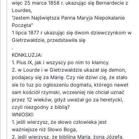
więc 25 marca 1858 r. ukazując się Bernardecie z
Lourdes,
"Jestem Najświętsza Panna Maryja Niepokalanie
Poczęta"
1 lipca 1877 r ukazując się dwom dziewczynkom w
Gietrzwałdzie, przedstawiła się
.
KONKLUZJA:
1. Pius IX, jak i wszyscy po nim to kłamcy.
2. w Lourde i w Gietrzwaldzie ukazał się demon,
podajacy się za Marię. Czy nie dziwi cię, że stało
sie to tuz po ogłoszeniu dogmatu, którego nawet
sam kościół rzymski, wczesniej nie chciał uznać
przez 12 wieków, gdyż uważał go za heretycki,
czyli niezgodny z biblią?
WNIOSKI:
1. jeśli wierzysz, że słowo człowieka jest
ważniejsze niż Słowo Boga,
2. jeśli wierzysz, że biblijna Maria, żona Józefa,