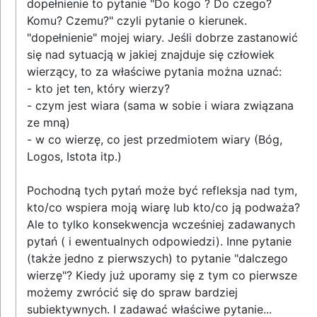
dopełnienie to pytanie "Do kogo ? Do czego?
Komu? Czemu?" czyli pytanie o kierunek.
"dopełnienie" mojej wiary. Jeśli dobrze zastanowić
się nad sytuacją w jakiej znajduje się człowiek
wierzący, to za właściwe pytania można uznać:
- kto jet ten, który wierzy?
- czym jest wiara (sama w sobie i wiara związana
ze mną)
- w co wierzę, co jest przedmiotem wiary (Bóg,
Logos, Istota itp.)
Pochodną tych pytań może być refleksja nad tym,
kto/co wspiera moją wiarę lub kto/co ją podważa?
Ale to tylko konsekwencja wcześniej zadawanych
pytań ( i ewentualnych odpowiedzi). Inne pytanie
(także jedno z pierwszych) to pytanie "dalczego
wierzę"? Kiedy już uporamy się z tym co pierwsze
możemy zwrócić się do spraw bardziej
subiektywnych. I zadawać właściwe pytanie...