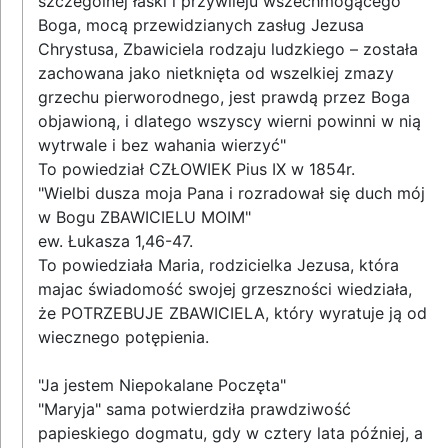
szczególnej łaski i przywileju wszechmogącego
Boga, mocą przewidzianych zasług Jezusa
Chrystusa, Zbawiciela rodzaju ludzkiego – została
zachowana jako nietknięta od wszelkiej zmazy
grzechu pierworodnego, jest prawdą przez Boga
objawioną, i dlatego wszyscy wierni powinni w nią
wytrwale i bez wahania wierzyć"
To powiedział CZŁOWIEK Pius IX w 1854r.
"Wielbi dusza moja Pana i rozradował się duch mój
w Bogu ZBAWICIELU MOIM"
ew. Łukasza 1,46-47.
To powiedziała Maria, rodzicielka Jezusa, która
majac świadomość swojej grzeszności wiedziała,
że POTRZEBUJE ZBAWICIELA, który wyratuje ją od
wiecznego potępienia.
"Ja jestem Niepokalane Poczęta"
"Maryja" sama potwierdziła prawdziwość
papieskiego dogmatu, gdy w cztery lata później, a