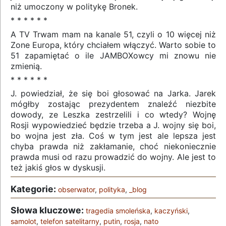
niż umoczony w politykę Bronek.
* * * * * *
A TV Trwam mam na kanale 51, czyli o 10 więcej niż
Zone Europa, który chciałem włączyć. Warto sobie to
51 zapamiętać o ile JAMBOXowcy mi znowu nie
zmienią.
* * * * * *
J. powiedział, że się boi głosować na Jarka. Jarek
mógłby zostając prezydentem znaleźć niezbite
dowody, ze Leszka zestrzelili i co wtedy? Wojnę
Rosji wypowiedzieć będzie trzeba a J. wojny się boi,
bo wojna jest zła. Coś w tym jest ale lepsza jest
chyba prawda niż zakłamanie, choć niekoniecznie
prawda musi od razu prowadzić do wojny. Ale jest to
też jakiś głos w dyskusji.
Kategorie:
obserwator
,
polityka
,
_blog
Słowa kluczowe:
tragedia smoleńska
,
kaczyński
,
samolot
,
telefon satelitarny
,
putin
,
rosja
,
nato