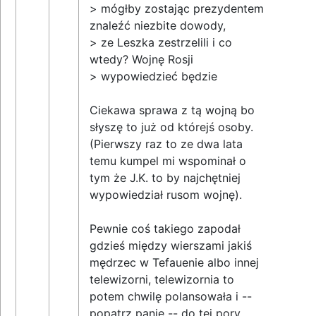
> mógłby zostając prezydentem
znaleźć niezbite dowody,
> ze Leszka zestrzelili i co
wtedy? Wojnę Rosji
> wypowiedzieć będzie
Ciekawa sprawa z tą wojną bo
słyszę to już od którejś osoby.
(Pierwszy raz to ze dwa lata
temu kumpel mi wspominał o
tym że J.K. to by najchętniej
wypowiedział rusom wojnę).
Pewnie coś takiego zapodał
gdzieś między wierszami jakiś
mędrzec w Tefauenie albo innej
telewizorni, telewizornia to
potem chwilę polansowała i --
popatrz panie -- do tej pory