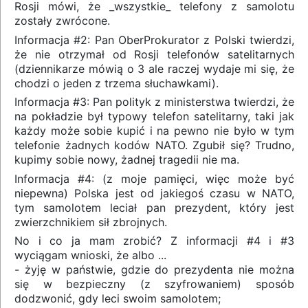
Rosji mówi, że _wszystkie_ telefony z samolotu
zostały zwrócone.
Informacja #2: Pan OberProkurator z Polski twierdzi,
że nie otrzymał od Rosji telefonów satelitarnych
(dziennikarze mówią o 3 ale raczej wydaje mi się, że
chodzi o jeden z trzema słuchawkami).
Informacja #3: Pan polityk z ministerstwa twierdzi, że
na pokładzie był typowy telefon satelitarny, taki jak
każdy może sobie kupić i na pewno nie było w tym
telefonie żadnych kodów NATO. Zgubił się? Trudno,
kupimy sobie nowy, żadnej tragedii nie ma.
Informacja #4: (z moje pamięci, więc może być
niepewna) Polska jest od jakiegoś czasu w NATO,
tym samolotem leciał pan prezydent, który jest
zwierzchnikiem sił zbrojnych.
No i co ja mam zrobić? Z informacji #4 i #3
wyciągam wnioski, że albo ...
- żyję w państwie, gdzie do prezydenta nie można
się w bezpieczny (z szyfrowaniem) sposób
dodzwonić, gdy leci swoim samolotem;