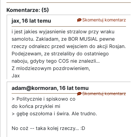
Komentarze: (5)
Skomentuj komentarz
jax,
16 lat temu
i jest jakies wyjasnienie strzalow przy wraku
samolotu. Zakladam, ze BOR MUSIAL pewne
rzeczy odnalezc przed wejsciem do akcji Rosjan.
Podejzewam, ze strzelaliby do ostatniego
naboju, gdyby tego COS nie znalezli...
Z mlodziezowym pozdrowieniem,
Jax
adam@kormoran,
16 lat temu
Skomentuj komentarz
> Politycznie i spiskowo co
do końca przyklei mi
> gębę oszołoma i świra. Ale trudno.
No coż -- taka kolej rzeczy... :D