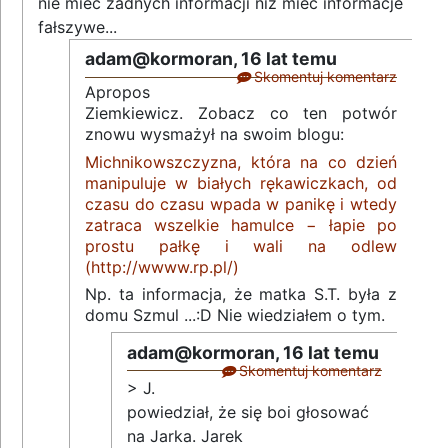
nie mieć żadnych informacji niż mieć informacje
fałszywe...
adam@kormoran,
16 lat temu
Skomentuj komentarz
Apropos
Ziemkiewicz. Zobacz co ten potwór
znowu wysmażył na swoim blogu:
Michnikowszczyzna, która na co dzień
manipuluje w białych rękawiczkach, od
czasu do czasu wpada w panikę i wtedy
zatraca wszelkie hamulce − łapie po
prostu pałkę i wali na odlew
(http://wwww.rp.pl/)
Np. ta informacja, że matka S.T. była z
domu Szmul ...:D Nie wiedziałem o tym.
adam@kormoran,
16 lat temu
Skomentuj komentarz
> J.
powiedział, że się boi głosować
na Jarka. Jarek