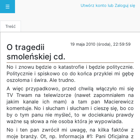
Utwórz konto lub Zaloguj się
☰
Treść
19 maja 2010 (środa), 22:59:59
O tragedii
smoleńskiej cd.
No i znowu będzie o katastrofie i będzie politycznie.
Politycznie i spiskowo co do końca przyklei mi gębę
oszołoma i świra. Ale trudno.
A więc przypadkowo, przed chwilą włączyło mi się
TV Trwam na telewizorze (nawet zapomniałem na
jakim kanale ich mam) a tam pan Macierewicz
komentuje. No i słucham i słucham i cieszę się, bo co
by o tym panu nie myśleć, to w dociekaniu prawdy
ważne są słowa a nie osoba która je wypowiada.
No i ten pan zwrócił mi uwagę, na kilka faktów z
moje branży. Ot, np. Informacja #1: Pani Oficjalna z