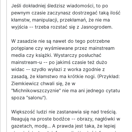
Jeśli dokładniej śledzisz wiadomości, to po
pewnym czasie zaczynasz dostrzegać taką ilość
kłamstw, manipulacji, przekłamań, że nie ma
wyjścia -- trzeba rozstać się z Jasnogrodem.
W zasadzie nie są nawet do tego potrzebne
potępiane czy wyśmiewane przez mainstream
media czy książki. Wystarczy posłuchać
mainstream-u -- po jakimś czasie też dużo
widac -- szydło wyłazi z worka zgodnie z
zasadą, że kłamstwo ma krótkie nogi. (Przykład:
Ziemkiewicz chwali się, że w
"Michnikowszczyznie" nie ma ani jednego cytatu
spoza "salonu").
Większość ludzi nie zastanawia się nad treścią.
Reagują na proste bodźce -- obrazy, nagłówki w
gazetach, modę... A prawda jest taka, że lepiej