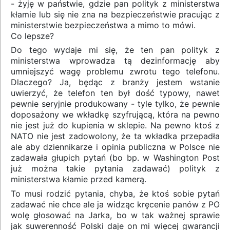
- żyję w państwie, gdzie pan polityk z ministerstwa
kłamie lub się nie zna na bezpieczeństwie pracując z
ministerstwie bezpieczeństwa a mimo to mówi.
Co lepsze?
Do tego wydaje mi się, że ten pan polityk z
ministerstwa wprowadza tą dezinformację aby
umniejszyć wagę problemu zwrotu tego telefonu.
Dlaczego? Ja, będąc z branży jestem wstanie
uwierzyć, że telefon ten był dość typowy, nawet
pewnie seryjnie produkowany - tyle tylko, że pewnie
doposażony we wkładkę szyfrującą, która na pewno
nie jest już do kupienia w sklepie. Na pewno ktoś z
NATO nie jest zadowolony, że ta wkładka przepadła
ale aby dziennikarze i opinia publiczna w Polsce nie
zadawała głupich pytań (bo bp. w Washington Post
już można takie pytania zadawać) polityk z
ministerstwa kłamie przed kamerą.
To musi rodzić pytania, chyba, że ktoś sobie pytań
zadawać nie chce ale ja widząc kręcenie panów z PO
wolę głosować na Jarka, bo w tak ważnej sprawie
jak suwerenność Polski daje on mi więcej gwarancji