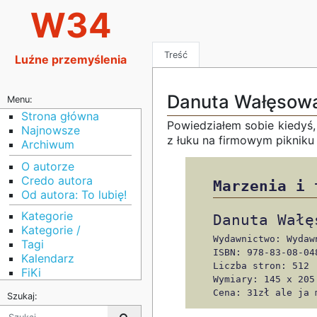
W34
Treść
Luźne przemyślenia
Danuta Wałęsow
Menu:
Strona główna
Powiedziałem sobie kiedyś, 
Najnowsze
z łuku na firmowym pikniku
Archiwum
O autorze
Credo autora
Marzenia i 
Od autora: To lubię!
Kategorie
Danuta Wałę
Kategorie /
Wydawnictwo: Wydaw
Tagi
ISBN: 978-83-08-04
Kalendarz
Liczba stron: 512
FiKi
Wymiary: 145 x 205
Cena: 31zł ale ja 
Szukaj: