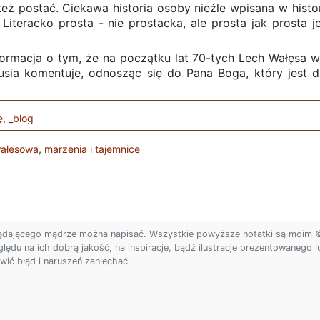
eż postać. Ciekawa historia osoby nieźle wpisana w histo
 Literacko prosta - nie prostacka, ale prosta jak prosta 
nformacja o tym, że na początku lat 70-tych Lech Wałęsa w
usia komentuje, odnosząc się do Pana Boga, który jest d
ę
,
_blog
ałesowa
,
marzenia i tajemnice
ądającego mądrze można napisać. Wszystkie powyższe notatki są moim © w
ględu na ich dobrą jakość, na inspiracje, bądź ilustracje prezentowanego
ić błąd i naruszeń zaniechać.