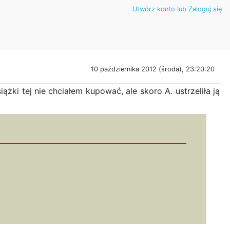
Utwórz konto lub Zaloguj się
10 października 2012 (środa), 23:20:20
żki tej nie chciałem kupować, ale skoro A. ustrzeliła ją