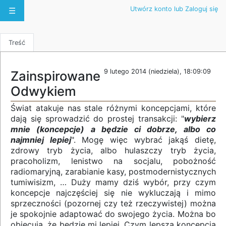
Utwórz konto lub Zaloguj się
☰
Treść
9 lutego 2014 (niedziela), 18:09:09
Zainspirowane
Odwykiem
Świat atakuje nas stale różnymi koncepcjami, które
dają się sprowadzić do prostej transakcji: "
wybierz
mnie (koncepcje) a będzie ci dobrze, albo co
najmniej lepiej
". Mogę więc wybrać jakąś dietę,
zdrowy tryb życia, albo hulaszczy tryb życia,
pracoholizm, lenistwo na socjalu, pobożność
radiomaryjną, zarabianie kasy, postmodernistycznych
tumiwisizm, … Duży mamy dziś wybór, przy czym
koncepcje najczęściej się nie wykluczają i mimo
sprzeczności (pozornej czy też rzeczywistej) można
je spokojnie adaptować do swojego życia. Można bo
obiecują, że będzie mi lepiej. Czym lepsza koncepcja