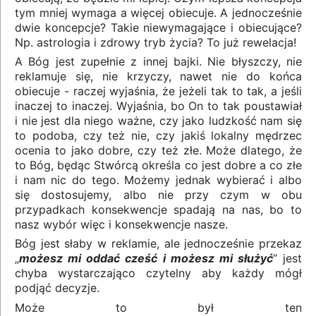
tym mniej wymaga a więcej obiecuje. A jednocześnie
dwie koncepcje? Takie niewymagające i obiecujące?
Np. astrologia i zdrowy tryb życia? To już rewelacja!
A Bóg jest zupełnie z innej bajki. Nie błyszczy, nie
reklamuje się, nie krzyczy, nawet nie do końca
obiecuje - raczej wyjaśnia, że jeżeli tak to tak, a jeśli
inaczej to inaczej. Wyjaśnia, bo On to tak poustawiał
i nie jest dla niego ważne, czy jako ludzkość nam się
to podoba, czy też nie, czy jakiś lokalny mędrzec
ocenia to jako dobre, czy też złe. Może dlatego, że
to Bóg, będąc Stwórcą określa co jest dobre a co złe
i nam nic do tego. Możemy jednak wybierać i albo
się dostosujemy, albo nie przy czym w obu
przypadkach konsekwencje spadają na nas, bo to
nasz wybór więc i konsekwencje nasze.
Bóg jest słaby w reklamie, ale jednocześnie przekaz
„
możesz mi oddać cześć i możesz mi służyć
” jest
chyba wystarczająco czytelny aby każdy mógł
podjąć decyzje.
Może to był ten