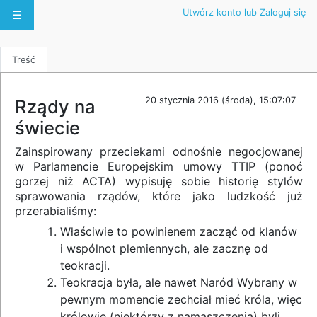
Utwórz konto lub Zaloguj się
☰
Treść
20 stycznia 2016 (środa), 15:07:07
Rządy na
świecie
Zainspirowany przeciekami odnośnie negocjowanej
w Parlamencie Europejskim umowy TTIP (ponoć
gorzej niż ACTA) wypisuję sobie historię stylów
sprawowania rządów, które jako ludzkość już
przerabialiśmy:
Właściwie to powinienem zacząć od klanów
i wspólnot plemiennych, ale zacznę od
teokracji.
Teokracja była, ale nawet Naród Wybrany w
pewnym momencie zechciał mieć króla, więc
królowie (niektórzy z namaszczenia) byli