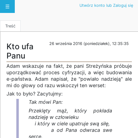
Utwórz konto lub Zaloguj się
☰
Treść
26 września 2016 (poniedziałek), 12:35:35
Kto ufa
Panu
Adam wskazuje na fakt, że pani Streżyńska próbuje
uporządkować proces cyfryzacji, a więc budowania
e-państwa. Adam napisał, że "powiało nadzieją" ale
mi do głowy od razu wskoczył ten werset:
Jak to było? Zacytujmy:
Tak mówi Pan:
Przeklęty mąż, który pokłada
nadzieję w człowieku
i który w ciele upatruje swą siłę,
a od Pana odwraca swe
serce.