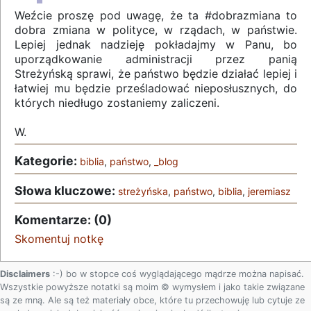
Weźcie proszę pod uwagę, że ta #dobrazmiana to
dobra zmiana w polityce, w rządach, w państwie.
Lepiej jednak nadzieję pokładajmy w Panu, bo
uporządkowanie administracji przez panią
Streżyńską sprawi, że państwo będzie działać lepiej i
łatwiej mu będzie prześladować nieposłusznych, do
których niedługo zostaniemy zaliczeni.
W.
Kategorie:
biblia
,
państwo
,
_blog
Słowa kluczowe:
streżyńska
,
państwo
,
biblia
,
jeremiasz
Komentarze: (0)
Skomentuj notkę
Disclaimers
:-) bo w stopce coś wyglądającego mądrze można napisać.
Wszystkie powyższe notatki są moim © wymysłem i jako takie związane
są ze mną. Ale są też materiały obce, które tu przechowuję lub cytuje ze