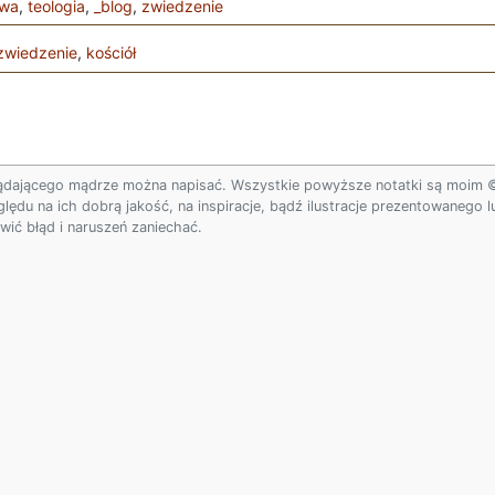
owa
,
teologia
,
_blog
,
zwiedzenie
zwiedzenie
,
kościół
ądającego mądrze można napisać. Wszystkie powyższe notatki są moim © w
ględu na ich dobrą jakość, na inspiracje, bądź ilustracje prezentowanego
ić błąd i naruszeń zaniechać.