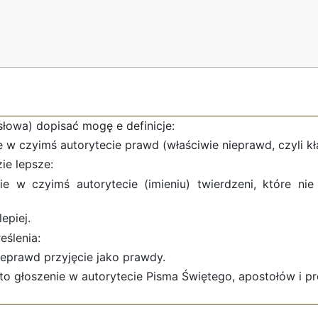
łowa) dopisać mogę e definicje:
e w czyimś autorytecie prawd (właściwie nieprawd, czyli kł
ie lepsze:
e w czyimś autorytecie (imieniu) twierdzeni, które ni
epiej.
eślenia:
ieprawd przyjęcie jako prawdy.
to głoszenie w autorytecie Pisma Świętego, apostołów i p