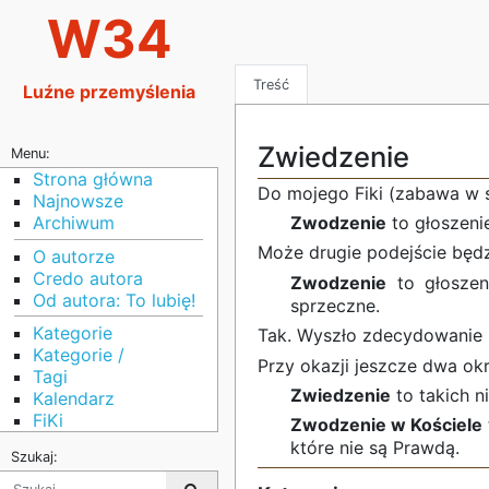
W34
Treść
Luźne przemyślenia
Zwiedzenie
Menu:
Strona główna
Do mojego Fiki (zabawa w s
Najnowsze
Archiwum
Zwodzenie
to głoszeni
Może drugie podejście będz
O autorze
Credo autora
Zwodzenie
to głoszeni
Od autora: To lubię!
sprzeczne.
Kategorie
Tak. Wyszło zdecydowanie l
Kategorie /
Przy okazji jeszcze dwa okr
Tagi
Zwiedzenie
to takich n
Kalendarz
FiKi
Zwodzenie w Kościele
które nie są Prawdą.
Szukaj: