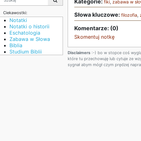
Kategorie:
fiki
,
zabawa w sł
Ciekawostki:
Słowa kluczowe:
filozofia
,
Notatki
Notatki o historii
Komentarze: (0)
Eschatologia
Skomentuj notkę
Zabawa w Słowa
Biblia
Studium Biblii
Disclaimers
:-) bo w stopce coś wygl
które tu przechowuję lub cytuje ze wz
sygnał abym mógł czym prędzej napraw