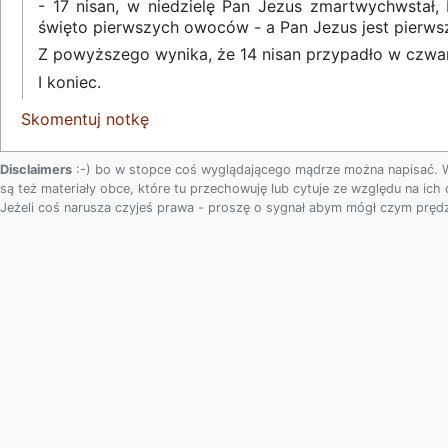
- 17 nisan, w niedzielę Pan Jezus zmartwychwstał,
święto pierwszych owoców - a Pan Jezus jest pierws
Z powyższego wynika, że 14 nisan przypadło w czwa
I koniec.
Skomentuj notkę
Disclaimers
:-) bo w stopce coś wyglądającego mądrze można napisać. W
są też materiały obce, które tu przechowuję lub cytuje ze względu na ich
Jeżeli coś narusza czyjeś prawa - proszę o sygnał abym mógł czym prędz