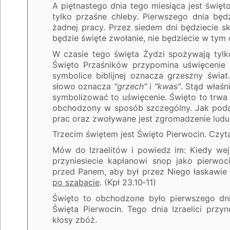
A piętnastego dnia tego miesiąca jest święt
tylko przaśne chleby. Pierwszego dnia będ
żadnej pracy. Przez siedem dni będziecie sk
będzie święte zwołanie, nie będziecie w tym
W czasie tego święta Żydzi spożywają tyl
Święto Przaśników przypomina uświęcenie
symbolice biblijnej oznacza grzeszny świa
słowo oznacza
"grzech"
i
"kwas"
. Stąd właś
symbolizować to uświęcenie. Święto to trwa 
obchodzony w sposób szczególny. Jak pod
prac oraz zwoływane jest zgromadzenie ludu
Trzecim świętem jest Święto Pierwocin. Czyt
Mów do Izraelitów i powiedz im: Kiedy wejd
przyniesiecie kapłanowi snop jako pierwo
przed Panem, aby był przez Niego łaskawie
po szabacie
. (Kpł 23.10‑11)
Święto to obchodzone było pierwszego dni
Święta Pierwocin. Tego dnia Izraelici przyn
kłosy zbóż.