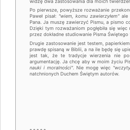
widzę dwa zastosowania dla moich twierdzeń
Po pierwsze, powyższe rozważanie przekonuj
Paweł pisał:
"wiem, komu zawierzyłem"
ale 
Pana. Ja muszę zawierzyć Pismu, a pismo co 
Dzięki tym rozważaniom pogłębiła się więc 
przez dokładne studiowanie Pisma Świętego t
Drugie zastosowanie jest testem, papierkie
prawdę spisaną w Biblii, a na ile będę się u
jest tak, że te tradycje wierzenia nie po
argumentację. Ja chcę aby w moim życiu P
nauki i moralności"
. Nie mogę więc
"wczyt
natchnionych Duchem Świętym autorów.
Gliwice, dnia 8
Wojtek 