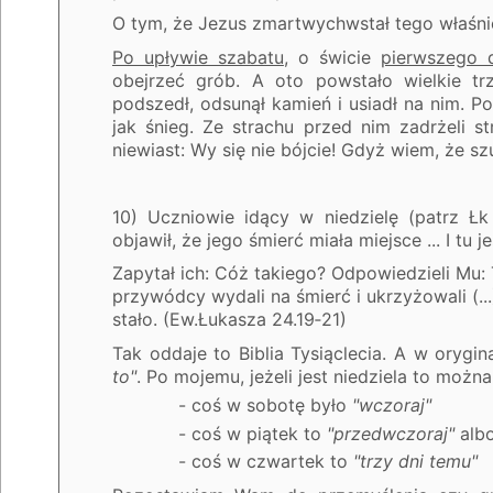
O tym, że Jezus zmartwychwstał tego właśni
Po upływie szabatu
, o świcie
pierwszego 
obejrzeć grób. A oto powstało wielkie trz
podszedł, odsunął kamień i usiadł na nim. Pos
jak śnieg. Ze strachu przed nim zadrżeli st
niewiast: Wy się nie bójcie! Gdyż wiem, że 
10) Uczniowie idący w niedzielę (patrz Łk
objawił, że jego śmierć miała miejsce ... I tu 
Zapytał ich: Cóż takiego? Odpowiedzieli Mu: T
przywódcy wydali na śmierć i ukrzyżowali (...
stało. (Ew.Łukasza 24.19‑21)
Tak oddaje to Biblia Tysiąclecia. A w orygi
to"
. Po mojemu, jeżeli jest niedziela to można 
- coś w sobotę było
"wczoraj"
- coś w piątek to
"przedwczoraj"
alb
- coś w czwartek to
"trzy dni temu"