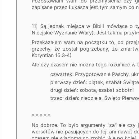
Pozostawiam Wam do przemyślenia czy g
zapisane przez Łukasza jest tym samym co 
11) Są jednak miejsca w Biblii mówiące o 
Nicejskie Wyznanie Wiary). Jest tak na przyk
Przekazałem wam na początku to, co przeją
grzechy, że został pogrzebany, że zmartwy
Koryntian 15.3‑4)
Ale czy czasem nie można tego rozumieć w 
czwartek: Przygotowanie Paschy, ukrz
pierwszy dzień: piątek, szabat Świątecz
drugi dzień: sobota, szabat sobotni
trzeci dzień: niedziela, Święto Pierwoci
* * * * *
No dobrze. To było argumenty "za" ale czy 
wersetów nie pasujących do tej, ani nawet do
czasem nie wiadomo co zrobić. Ale po kolei