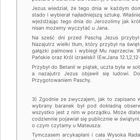
Jezus wiedział, że tego dnia w każdym dom
stado i wybierał najładniejszą sztukę. Właś
wjeżdżając tego dnia do Jerozolimy jak król
nisan możemy wyczytać u Jana.
Na sześć dni przed Paschą Jezus przybył do
Nazajutrz wielki tłum, który przybył na świ
gałązki palmowe i wybiegł Mu naprzeciw. Wo
Pańskie oraz Król izraelski! (Ew.Jana 12.1,2,12
Przybył do Betanii w piątek, uczta była w so
a nazajutrz Jezus objawił się ludowi. D
Przygotowaniem Paschy.
3) Zgodnie ze zwyczajem, jak to zapisano w
wybrany baranek był pod dokładną obser
wszystko jest z nim w porządku. Może dlateg
codziennie pojawiał się publicznie w świątyni
o czym czytamy u Mateusza:
Tymczasem arcykapłani i cała Wysoka Rada