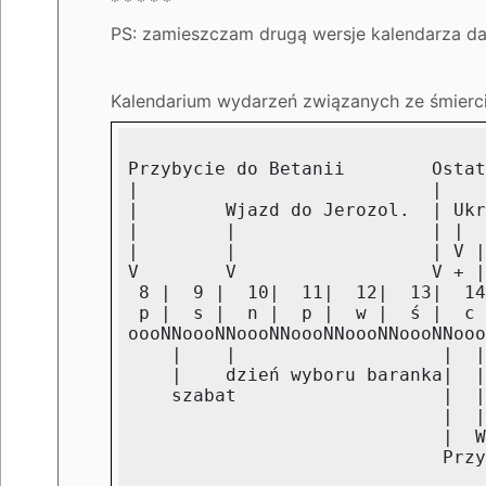
* * * * *
PS: zamieszczam drugą wersje kalendarza d
Kalendarium wydarzeń związanych ze śmierc
Przybycie do Betanii        Ostat
|                           |    
|        Wjazd do Jerozol.  | Ukr
|        |                  | |  
|        |                  | V |
V        V                  V + |
 8 |  9 |  10|  11|  12|  13|  14
 p |  s |  n |  p |  w |  ś |  c 
oooNNoooNNoooNNoooNNoooNNoooNNooo
    |    |                   |  |
    |    dzień wyboru baranka|  |
    szabat                   |  |
                             |  |
                             |  W
                             Przy