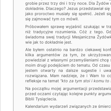
grobie przez trzy dni i trzy noce. Dla Żydów 
dokładnie. Dlaczego? Jezus przedstawiał się
jako proroctwo musiały się spełnić. Jeżeli s
się zajmować tym co mówił.
Próbowałem sprawę wyjaśnić szukając w tra
niż tradycyjne rozumienia. Cóż z tego. 
świadoma swej tradycji Mesjaniczna Żydówka
wie jak to dokładnie jest.
Ale byłem ostatnio na bardzo ciekawej kon
kilka argumentów za tym, że ukrzyżowan
powiedział z własnymi przemyśleniami chcę si
moim drugi podejściem do tematu. Od czasu pi
jestem otwarty na dalsze sugestie i uwa
rozwiązana. Mam nadzieje, że i Wam to c
refleksje na temat
"kto za tym stoi i komu to 
Na początku mojej argumentacji przedstawia
przed oczami czytając kolejne punkty argum
Biblii Tysiąclecia.
Kalendarium wydarzeń związanych ze śmierc