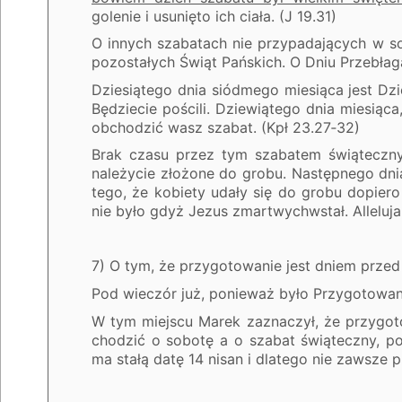
golenie i usunięto ich ciała. (J 19.31)
O innych szabatach nie przypadających w s
pozostałych Świąt Pańskich. O Dniu Przebłag
Dziesiątego dnia siódmego miesiąca jest Dzie
Będziecie pościli. Dziewiątego dnia miesiąc
obchodzić wasz szabat. (Kpł 23.27‑32)
Brak czasu przez tym szabatem świątecznym
należycie złożone do grobu. Następnego dni
tego, że kobiety udały się do grobu dopiero 
nie było gdyż Jezus zmartwychwstał. Alleluja
7) O tym, że przygotowanie jest dniem prze
Pod wieczór już, ponieważ było Przygotowan
W tym miejscu Marek zaznaczył, że przygo
chodzić o sobotę a o szabat świąteczny, p
ma stałą datę 14 nisan i dlatego nie zawsze 