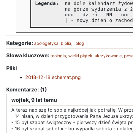
Legenda:
  na dole kalendarz żydow
          na górze wydarzenia z ż
          ooo ‑ dzień   NN ‑ noc
          | ‑ nowy dzień o zachod
Kategorie:
apologetyka
,
biblia
,
_blog
Słowa kluczowe:
teologia
,
wielki piątek
,
ukrzyżowanie
,
pes
Pliki
2018-12-18 schemat.png
Komentarze: (1)
wojtek,
9 lat temu
A teraz napiszę to sobie najkrócej jak potrafię. W pr
- 14 nisan, w dzień przygotowania Pana Jezusa ukrzy
- 15 był szabat świąteczny - pierwszy dzień święta p
- 16 był szabat sobotni - bo wypadła sobota - i dlate