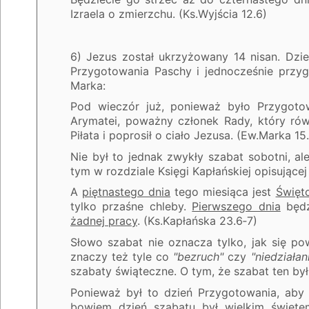
Izraela o zmierzchu. (Ks.Wyjścia 12.6)
6) Jezus został ukrzyżowany 14 nisan. Dzi
Przygotowania Paschy i jednocześnie przyg
Marka:
Pod wieczór już, ponieważ było Przygoto
Arymatei, poważny członek Rady, który rów
Piłata i poprosił o ciało Jezusa. (Ew.Marka 15
Nie był to jednak zwykły szabat sobotni, a
tym w rozdziale Księgi Kapłańskiej opisujące
A
piętnastego dnia
tego miesiąca jest
Święt
tylko przaśne chleby.
Pierwszego dnia
będz
żadnej pracy
. (Ks.Kapłańska 23.6‑7)
Słowo szabat nie oznacza tylko, jak się po
znaczy też tyle co
"bezruch"
czy
"niedziałan
szabaty świąteczne. O tym, że szabat ten b
Ponieważ był to dzień Przygotowania, aby
bowiem dzień szabatu był wielkim święte