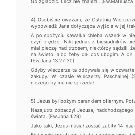
Go zgładzić. Lecz nie znaleźli. (Ew.Mateusza
4) Osobiście uważam, że Ostatnią Wieczer
wypowiedź Jana dotycząca wyjścia w jej tra
A po spożyciu kawałka chleba wszedł w nieg
czyń prędzej. Nikt jednak z biesiadników n
miał pieczę nad trzosem, niektórzy sądzili,
na święto, albo żeby dał coś ubogim. A on 
(Ew.Jana 13.27‑30)
Gdyby wieczerza ta odbywała się w czwartek 
zakupy. W czasie Wieczerzy Paschalnej (
niczego by mu nie sprzedał.
5) Jezus był bożym barankiem ofiarnym. Potw
Nazajutrz zobaczył Jezusa, nadchodzącego k
świata. (Ew.Jana 1.29)
Jako taki, Jezus musiał zostać zabity 14 nisa
Będziecie go strzec aż do czternastego dn