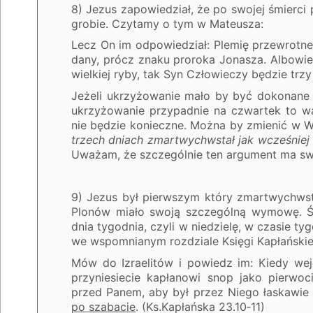
8) Jezus zapowiedział, że po swojej śmierci 
grobie. Czytamy o tym w Mateusza:
Lecz On im odpowiedział: Plemię przewrotne
dany, prócz znaku proroka Jonasza. Albowie
wielkiej ryby, tak Syn Człowieczy będzie trzy
Jeżeli ukrzyżowanie mało by być dokonane w
ukrzyżowanie przypadnie na czwartek to wąt
nie będzie konieczne. Można by zmienić w 
trzech dniach zmartwychwstał jak wcześniej
Uważam, że szczególnie ten argument ma swo
9) Jezus był pierwszym który zmartwychws
Plonów miało swoją szczególną wymowę. Świ
dnia tygodnia, czyli w niedzielę, w czasie 
we wspomnianym rozdziale Księgi Kapłańskie
Mów do Izraelitów i powiedz im: Kiedy wejd
przyniesiecie kapłanowi snop jako pierwo
przed Panem, aby był przez Niego łaskawie 
po szabacie
. (Ks.Kapłańska 23.10‑11)