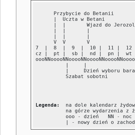
      Przybycie do Betanii       
      |  Uczta w Betani          
      |  |       Wjazd do Jerozol
      |  |       |               
      |  |       |               
      V  V       V               
7  |  8  |  9  |  10 |  11 |  12 
cz |  pt |  sb |  nd |  pn |  wt 
oooNNooooNNooooNNooooNNooooNNoooo
          |     |                
          |     Dzień wyboru bara
          Szabat sobotni         
                                 
                                 
                                 
Legenda:
  na dole kalendarz żydow
          na górze wydarzenia z ż
          ooo ‑ dzień   NN ‑ noc
          | ‑ nowy dzień o zachod