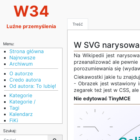
W34
Treść
Luźne przemyślenia
W SVG narysowan
Menu:
Strona główna
Na Wikipedii jest narysow
Najnowsze
przeanalizować ale pewnie n
Archiwum
porozumiewania się (wyda
O autorze
Ciekawostki jakie tu znajduj
Credo autora
- Obrazek jest wstawiony 
Od autora: To lubię!
zegarek też jest w CSS, ale
Kategorie
Nie edytować TinyMCE
Kategorie /
Tagi
Kalendarz
FiKi
Szukaj: