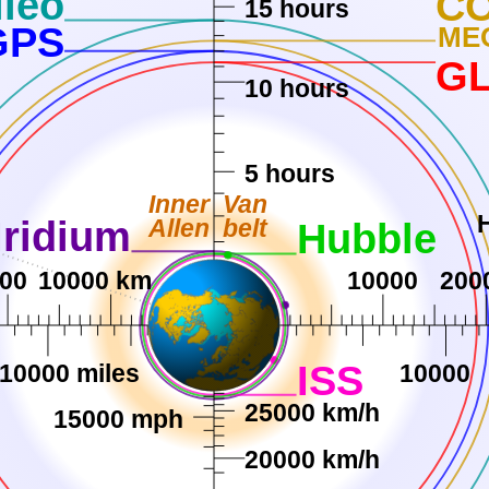
ileo
C
15 hours
GPS
MEO
G
10 hours
5 hours
Inner
Van
Allen
belt
Iridium
Hubble
00
10000 km
10000
200
ISS
10000 miles
10000
25000 km/h
15000 mph
20000 km/h