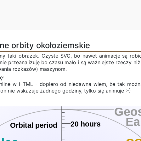
e orbity okołoziemskie
any taki obrazek. Czyste SVG, bo nawet animacje są robi
ie przeanalizuję bo czasu mało i są ważniejsze rzeczy niż
wania rozkazów) maszynom.
ę:
inline w HTML - dopiero od niedawna wiem, że tak można 
 on nie wskazuje żadnego godziny, tylko się animuje :-)
Geos
Ea
20 hours
Orbital period