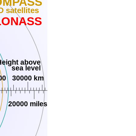
OMPASS
 satellites
LONASS
Height above
sea level
00
30000 km
20000 miles