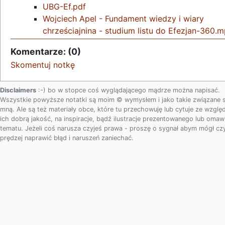
UBG-Ef.pdf
Wojciech Apel - Fundament wiedzy i wiary
chrześciajnina - studium listu do Efezjan-360.
Komentarze: (0)
Skomentuj notkę
Disclaimers
:-) bo w stopce coś wyglądającego mądrze można napisać.
Wszystkie powyższe notatki są moim © wymysłem i jako takie związane 
mną. Ale są też materiały obce, które tu przechowuję lub cytuje ze wzglę
ich dobrą jakość, na inspiracje, bądź ilustracje prezentowanego lub oma
tematu. Jeżeli coś narusza czyjeś prawa - proszę o sygnał abym mógł c
prędzej naprawić błąd i naruszeń zaniechać.