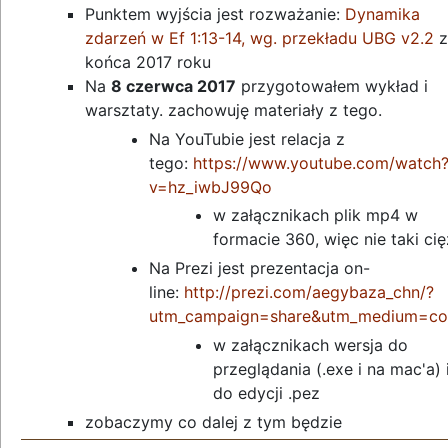
Punktem wyjścia jest rozważanie:
Dynamika
zdarzeń w Ef 1:13-14, wg. przekładu UBG v2.2
z
końca 2017 roku
Na
8 czerwca 2017
przygotowałem wykład i
warsztaty. zachowuję materiały z tego.
Na YouTubie jest relacja z
tego:
https://www.youtube.com/watch
v=hz_iwbJ99Qo
w załącznikach plik mp4 w
formacie 360, więc nie taki cię
Na Prezi jest prezentacja on-
line:
http://prezi.com/aegybaza_chn/?
utm_campaign=share&utm_medium=c
w załącznikach wersja do
przeglądania (.exe i na mac'a) 
do edycji .pez
zobaczymy co dalej z tym będzie