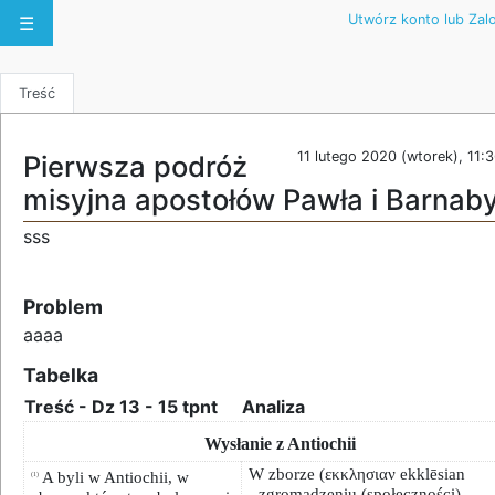
Utwórz konto lub Zalo
☰
Treść
11 lutego 2020 (wtorek), 11:
Pierwsza podróż
misyjna apostołów Pawła i Barnab
sss
Problem
aaaa
Tabelka
Treść - Dz 13 - 15 tpnt
Analiza
Wysłanie z Antiochii
W zborze (εκκλησιαν ekklēsian
A byli w Antiochii, w
(1)
- zgromadzeniu (społeczności)