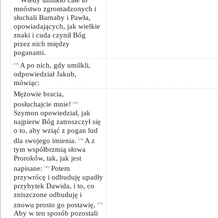
mnóstwo zgromadzonych i
słuchali Barnaby i Pawła,
opowiadających, jak wielkie
znaki i cuda czynił Bóg
przez nich między
poganami.
A po nich, gdy umilkli,
(13)
odpowiedział Jakub,
mówiąc:
Mężowie bracia,
posłuchajcie mnie!
(14)
Szymon opowiedział, jak
najpierw Bóg zatroszczył się
o to, aby wziąć z pogan lud
dla swojego imienia.
A z
(15)
tym współbrzmią słowa
Proroków, tak, jak jest
napisane:
Potem
(16)
przywrócę i odbuduję upadły
przybytek Dawida, i to, co
zniszczone odbuduję i
znowu prosto go postawię,
(17)
Aby w ten sposób pozostali