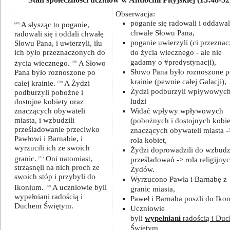
Obserwacja:
poganie się radowali i oddawal
A słysząc to poganie,
(48)
chwale Słowu Pana,
radowali się i oddali chwałę
poganie uwierzyli (ci przeznac
Słowu Pana, i uwierzyli, ilu
ich było przeznaczonych do
do życia wiecznego - ale nie
gadamy o #predystynacji),
życia wiecznego.
A Słowo
(49)
Słowo Pana było roznoszone po
Pana było roznoszone po
krainie (pewnie całej Galacji),
całej krainie.
A Żydzi
(50)
Żydzi podburzyli wpływowyc
podburzyli pobożne i
ludzi
dostojne kobiety oraz
znaczących obywateli
Widać wpływy wpływowych
miasta, i wzbudzili
(pobożnych i dostojnych kobie
prześladowanie przeciwko
znaczących obywateli miasta -
Pawłowi i Barnabie, i
rola kobiet,
wyrzucili ich ze swoich
Żydzi doprowadzili do wzbudz
granic.
Oni natomiast,
(51)
prześladowań -> rola religijny
strząsnęli na nich proch ze
Żydów.
swoich stóp i przybyli do
Wyrzucono Pawła i Barnabę z
Ikonium.
A uczniowie byli
(52)
granic miasta,
wypełniani radością i
Paweł i Barnaba poszli do Iko
Duchem Świętym.
Uczniowie
byli
wypełniani
radością i Du
Świętym