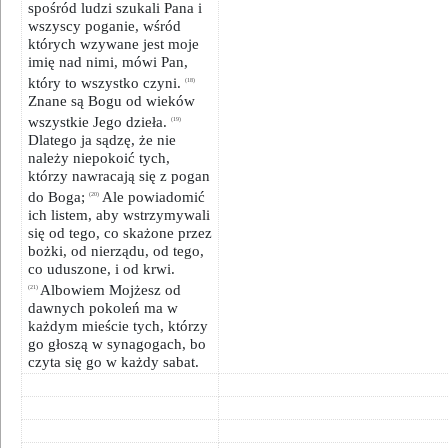
spośród ludzi szukali Pana i
wszyscy poganie, wśród
których wzywane jest moje
imię nad nimi, mówi Pan,
który to wszystko czyni.
(18)
Znane są Bogu od wieków
wszystkie Jego dzieła.
(19)
Dlatego ja sądzę, że nie
należy niepokoić tych,
którzy nawracają się z pogan
do Boga;
Ale powiadomić
(20)
ich listem, aby wstrzymywali
się od tego, co skażone przez
bożki, od nierządu, od tego,
co uduszone, i od krwi.
Albowiem Mojżesz od
(21)
dawnych pokoleń ma w
każdym mieście tych, którzy
go głoszą w synagogach, bo
czyta się go w każdy sabat.