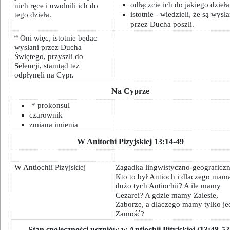
odłączcie ich do jakiego dzieła
nich ręce i uwolnili ich do
istotnie - wiedzieli, że są wysła
tego dzieła.
przez Ducha poszli.
Oni więc, istotnie będąc
(4)
wysłani przez Ducha
Świętego, przyszli do
Seleucji, stamtąd też
odpłynęli na Cypr.
Na Cyprze
* prokonsul
czarownik
zmiana imienia
W Anitochi Pizyjskiej 13:14-49
W Antiochii Pizyjskiej
Zagadka lingwistyczno-geograficzn
Kto to był Antioch i dlaczego mama
dużo tych Antiochii? A ile mamy
Cezarei? A gdzie mamy Zalesie,
Zaborze, a dlaczego mamy tylko je
Zamość?
Stan społeczności uczniów w Antiochii Pityjskiej (13:48-52