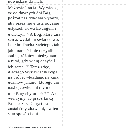
powiedział do nich:
Mężowie bracia! Wy wiecie,
że od dawnych dni Bóg
pośród nas dokonał wyboru,
aby przez moje usta poganie
usłyszeli słowa Ewangelii i
uwierzyli.
A Bóg, który zna
(8)
serca, wydał im świadectwo,
i dał im Ducha Świętego, tak
jak i nam;
I nie uczynił
(9)
żadnej różnicy między nami
a nimi, gdy wiarą oczyścił
ich serca.
Teraz więc,
(10)
dlaczego wystawiacie Boga
na próbę, wkładając na kark
uczniów jarzmo, którego ani
nasi ojcowie, ani my nie
mieliśmy siły unieść?
Ale
(11)
wierzymy, że przez łaskę
Pana Jezusa Chrystusa
zostaliśmy zbawieni, i w ten
sam sposób i oni.
Wtedy umilkło całe to
(12)