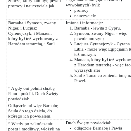
zborze, który tam był, pewni
wywołanych) byli:
prorocy i nauczyciele jak:
prorocy
nauczyciele
Barnaba i Symeon, zwany
Imiona i informacje:
Niger, i Lucjusz
Barnaba - lewita z Cypru,
Cyrenejczyk, i Manaen,
Symeon, zwany Niger - więc
który był też wychowany z
pewnie murzyn;
Herodem tetrarchą, i Saul.
Lucjusz Cyrenejczyk - Cyrena 
Libia - może więc Egipcjanin 
też murzyn;
Manaen, który był też wycho
z Herodem tetrarchą - więc fac
wyższych sfer
Saul z Tarsu co zmienia imię n
Paweł.
A gdy oni pełnili służbę
(2)
Panu i pościli, Duch Święty
powiedział:
Odłączcie mi więc Barnabę i
Saula do tego dzieła, do
którego ich powołałem.
Duch Święty powiedział:
Wtedy po zakończeniu
(3)
odłączcie Barnabę i Pawła
postu i modlitwy, włożyli na