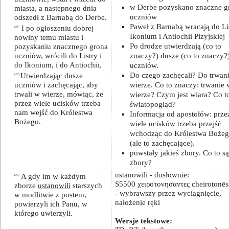
w Derbe pozyskano znaczne g
miasta, a następnego dnia
uczniów
odszedł z Barnabą do Derbe.
Paweł z Barnabą wracają do Li
I po ogłoszeniu dobrej
(21)
Ikonium i Antiochii Pizyjskiej
nowiny temu miastu i
Po drodze utwierdzają (co to
pozyskaniu znacznego grona
uczniów, wrócili do Listry i
znaczy?) dusze (co to znaczy?
do Ikonium, i do Antiochii,
uczniów.
Do czego zachęcali? Do trwan
Utwierdzając dusze
(22)
uczniów i zachęcając, aby
wierze. Co to znaczy: trwanie 
trwali w wierze, mówiąc, że
wierze? Czym jest wiara? Co to
przez wiele ucisków trzeba
światopogląd?
nam wejść do Królestwa
Informacja od apostołów: prze
Bożego.
wiele ucisków trzeba przejść
wchodząc do Królestwa Boże
(ale to zachęcające).
powstały jakieś zbory. Co to s
zbory?
ustanowili - dosłownie:
A gdy im w każdym
(23)
S5500 χειροτονησαντες cheirotonēs
zborze
ustanowili
starszych
- wybrawszy przez wyciągnięcie,
w modlitwie z postem,
nałożenie ręki
powierzyli ich Panu, w
którego uwierzyli.
Wersje tekstowe: