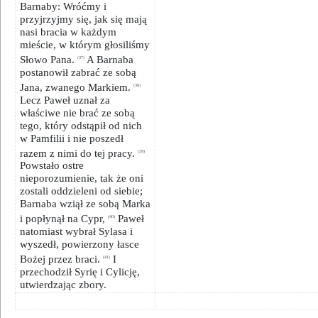
Barnaby: Wróćmy i
przyjrzyjmy się, jak się mają
nasi bracia w każdym
mieście, w którym głosiliśmy
Słowo Pana.
A Barnaba
(37)
postanowił zabrać ze sobą
Jana, zwanego Markiem.
(38)
Lecz Paweł uznał za
właściwe nie brać ze sobą
tego, który odstąpił od nich
w Pamfilii i nie poszedł
razem z nimi do tej pracy.
(39)
Powstało ostre
nieporozumienie, tak że oni
zostali oddzieleni od siebie;
Barnaba wziął ze sobą Marka
i popłynął na Cypr,
Paweł
(40)
natomiast wybrał Sylasa i
wyszedł, powierzony łasce
Bożej przez braci.
I
(41)
przechodził Syrię i Cylicję,
utwierdzając zbory.