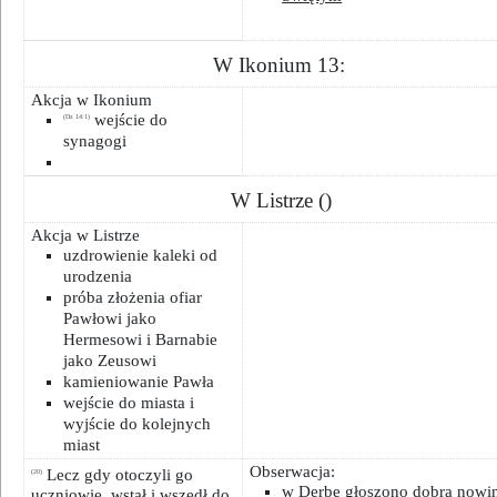
W Ikonium 13:
Akcja w Ikonium
wejście do
(Dz 14:1)
synagogi
W Listrze ()
Akcja w Listrze
uzdrowienie kaleki od
urodzenia
próba złożenia ofiar
Pawłowi jako
Hermesowi i Barnabie
jako Zeusowi
kamieniowanie Pawła
wejście do miasta i
wyjście do kolejnych
miast
Obserwacja:
Lecz gdy otoczyli go
(20)
w Derbe głoszono dobrą nowi
uczniowie, wstał i wszedł do