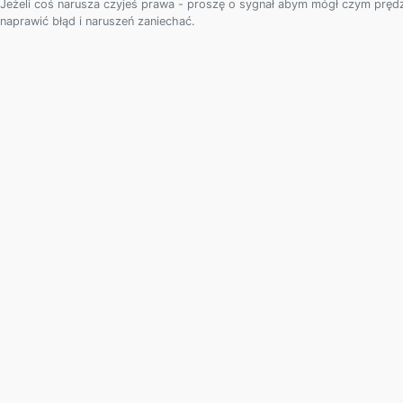
Jeżeli coś narusza czyjeś prawa - proszę o sygnał abym mógł czym pręd
naprawić błąd i naruszeń zaniechać.