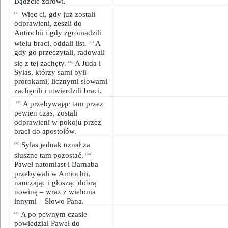
Bądźcie zdrowi.
Więc ci, gdy już zostali
(30)
odprawieni, zeszli do
Antiochii i gdy zgromadzili
wielu braci, oddali list.
A
(31)
gdy go przeczytali, radowali
się z tej zachęty.
A Juda i
(32)
Sylas, którzy sami byli
prorokami, licznymi słowami
zachęcili i utwierdzili braci.
A przebywając tam przez
(33)
pewien czas, zostali
odprawieni w pokoju przez
braci do apostołów.
Sylas jednak uznał za
(34)
słuszne tam pozostać.
(35)
Paweł natomiast i Barnaba
przebywali w Antiochii,
nauczając i głosząc dobrą
nowinę – wraz z wieloma
innymi – Słowo Pana.
A po pewnym czasie
(36)
powiedział Paweł do