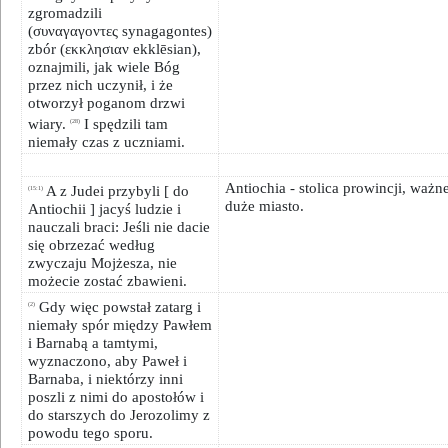
zgromadzili
(συναγαγοντες synagagontes)
zbór (εκκλησιαν ekklēsian),
oznajmili, jak wiele Bóg
przez nich uczynił, i że
otworzył poganom drzwi
wiary.
I spędzili tam
(28)
niemały czas z uczniami.
Antiochia - stolica prowincji, ważne
A z Judei przybyli [ do
(15:1)
duże miasto.
Antiochii ] jacyś ludzie i
nauczali braci: Jeśli nie dacie
się obrzezać według
zwyczaju Mojżesza, nie
możecie zostać zbawieni.
Gdy więc powstał zatarg i
(2)
niemały spór między Pawłem
i Barnabą a tamtymi,
wyznaczono, aby Paweł i
Barnaba, i niektórzy inni
poszli z nimi do apostołów i
do starszych do Jerozolimy z
powodu tego sporu.