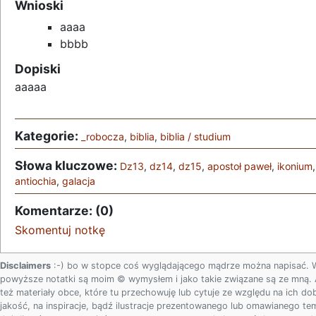
Wnioski
aaaa
bbbb
Dopiski
aaaaa
Kategorie:
_robocza
,
biblia
,
biblia / studium
Słowa kluczowe:
Dz13
,
dz14
,
dz15
,
apostoł paweł
,
ikonium
,
antiochia
,
galacja
Komentarze: (0)
Skomentuj notkę
Disclaimers
:-) bo w stopce coś wyglądającego mądrze można napisać. 
powyższe notatki są moim © wymysłem i jako takie związane są ze mną. 
też materiały obce, które tu przechowuję lub cytuje ze względu na ich do
jakość, na inspiracje, bądź ilustracje prezentowanego lub omawianego te