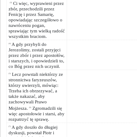
Ci więc, wyprawieni przez
(3)
zbór, przechodzili przez
Fenicję i przez Samarię,
opowiadając szczegółowo o
nawróceniu pogan,
sprawiając tym wielką radość
wszystkim braciom.
A gdy przybyli do
(4)
Jerozolimy, zostali przyjęci
przez zbór i przez apostołów,
i starszych, i opowiedzieli to,
co Bóg przez nich uczynił.
Lecz powstali niektórzy ze
(5)
stronnictwa faryzeuszów,
którzy uwierzyli, mówiąc:
Trzeba ich obrzezywać, a
także nakazać, aby
zachowywali Prawo
Mojżesza.
Zgromadzili się
(6)
więc apostołowie i starsi, aby
rozpatrzyć tę sprawę.
A gdy doszło do długiej
(7)
dyskusji, powstał Piotr i