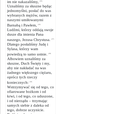
im nie nakazaliśmy,
(25)
Uznaliśmy za słuszne będąc
jednomyślni, posłać do was
wybranych mężów, razem z
naszymi umiłowanymi
Barnabą i Pawłem,
(26)
Ludźmi, którzy oddają swoje
dusze dla imienia Pana
naszego, Jezusa Chrystusa.
(27)
Dlatego posłaliśmy Judę i
Sylasa, którzy wam
powiedzą to samo ustnie.
(28)
Albowiem uznaliśmy za
słuszne, Duch Święty i my,
aby nie nakładać na was
żadnego większego ciężaru,
oprócz tych rzeczy
koniecznych:
(29)
Wstrzymywać się od tego, co
ofiarowane bożkom i od
krwi, i od tego, co uduszone,
i od nierządu – trzymając
samych siebie z daleka od
tego, dobrze uczynicie.