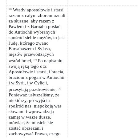
Wtedy apostołowie i starsi
(22)
razem z całym zborem uznali
za słuszne, aby razem z
Pawłem i z Barnabą posłać
do Antiochii wybranych
spośród siebie mężów, to jest
Judę, którego zwano
Barsabaszem i Sylasa,
mężów przewodzących
wśród braci,
Po napisaniu
(23)
swoją ręką tego oto:
Apostołowie i starsi, i bracia,
braciom z pogan w Antiochii
i w Syrii, i w Cylicji,
przesyłają pozdrowienie;
(24)
Ponieważ usłyszeliśmy, że
niektórzy, po wyjściu
spośród nas, niepokoją was
słowami i wprowadzają
zamęt w wasze dusze,
mówiąc, że musicie się
zostać obrzezani i
zachowywać Prawo, czego