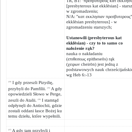
TR, BT: "πρεσβυτερους κατ εκκλησι
[presbyterous kat ekklēsian] - stars
w zgromadzeniu;
N/A: "κατ εκκλησιαν πρεσβυτερους"
ekklēsian presbyterous] - w
zgromadzeniu starszych;
Ustanowili (presbyterous kat
ekklēsian) - czy to to samo co
nałożenie rąk?
nauka o nakładaniu
(επιθεσεως epitheseōs) rąk
(χειρων cheirōn) jest jedną z
podstawowych nauk chrześcijański
wg Heb 6:-13
I gdy przeszli Pizydię,
(24)
przybyli do Pamfilii.
A gdy
(25)
opowiedzieli Słowo w Perge,
zeszli do Atalii.
I stamtąd
(26)
odpłynęli do Antiochii, gdzie
zostali oddani łasce Bożej ku
temu dziełu, które wypełnili.
A gdy tam przybyli i
(27)