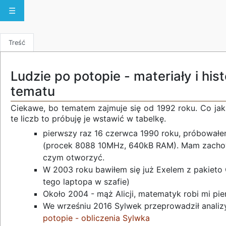
☰
Treść
Ludzie po potopie - materiały i hist
tematu
Ciekawe, bo tematem zajmuje się od 1992 roku. Co jak
te liczb to próbuję je wstawić w tabelkę.
pierwszy raz 16 czerwca 1990 roku, próbowa
(procek 8088 10MHz, 640kB RAM). Mam zachow
czym otworzyć.
W 2003 roku bawiłem się już Exelem z pakiet
tego laptopa w szafie)
Około 2004 - mąż Alicji, matematyk robi mi pier
We wrześniu 2016 Sylwek przeprowadził analizy,
potopie - obliczenia Sylwka