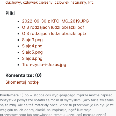
duchowy
,
człowiek cielesny
,
człowiek naturalny
,
kfc
Pliki
2022-09-30 z KFC IMG_2619.JPG
O 3 rodzajach ludzi obrazki.pdf
O 3 rodzajach ludzi obrazki.pptx
Slajd3.png
Slajd4.png
Slajd5.png
Slajd6.png
Tron-zycia-i-Jezus.jpg
Komentarze: (0)
Skomentuj notkę
Disclaimers
:-) bo w stopce coś wyglądającego mądrze można napisać.
Wszystkie powyższe notatki są moim © wymysłem i jako takie związane
są ze mną. Ale są też materiały obce, które tu przechowuję lub cytuje ze
względu na ich dobrą jakość, na inspiracje, bądź ilustracje
prezentowanego lub omawianego tematu. Jeżeli coś narusza czyjeś