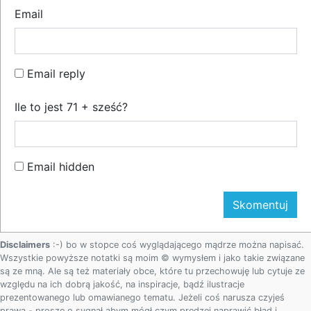
Email
Email reply
Ile to jest 71 + sześć?
Email hidden
Disclaimers
:-) bo w stopce coś wyglądającego mądrze można napisać.
Wszystkie powyższe notatki są moim © wymysłem i jako takie związane
są ze mną. Ale są też materiały obce, które tu przechowuję lub cytuje ze
względu na ich dobrą jakość, na inspiracje, bądź ilustracje
prezentowanego lub omawianego tematu. Jeżeli coś narusza czyjeś
prawa - proszę o sygnał abym mógł czym prędzej naprawić błąd i