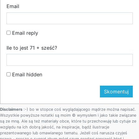
Email
Email reply
Ile to jest 71 + sześć?
Email hidden
Disclaimers
:-) bo w stopce coś wyglądającego mądrze można napisać.
Wszystkie powyższe notatki są moim © wymysłem i jako takie związane
są ze mną. Ale są też materiały obce, które tu przechowuję lub cytuje ze
względu na ich dobrą jakość, na inspiracje, bądź ilustracje
prezentowanego lub omawianego tematu. Jeżeli coś narusza czyjeś
prawa - proszę o sygnał abym mógł czym prędzej naprawić błąd i