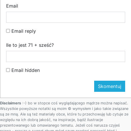
Email
Email reply
Ile to jest 71 + sześć?
Email hidden
Disclaimers
:-) bo w stopce coś wyglądającego mądrze można napisać.
Wszystkie powyższe notatki są moim © wymysłem i jako takie związane
są ze mną. Ale są też materiały obce, które tu przechowuję lub cytuje ze
względu na ich dobrą jakość, na inspiracje, bądź ilustracje
prezentowanego lub omawianego tematu. Jeżeli coś narusza czyjeś
prawa - proszę o sygnał abym mógł czym prędzej naprawić błąd i