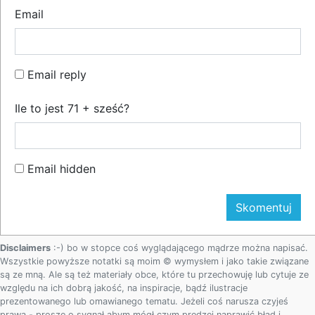
Email
Email reply
Ile to jest 71 + sześć?
Email hidden
Disclaimers
:-) bo w stopce coś wyglądającego mądrze można napisać.
Wszystkie powyższe notatki są moim © wymysłem i jako takie związane
są ze mną. Ale są też materiały obce, które tu przechowuję lub cytuje ze
względu na ich dobrą jakość, na inspiracje, bądź ilustracje
prezentowanego lub omawianego tematu. Jeżeli coś narusza czyjeś
prawa - proszę o sygnał abym mógł czym prędzej naprawić błąd i