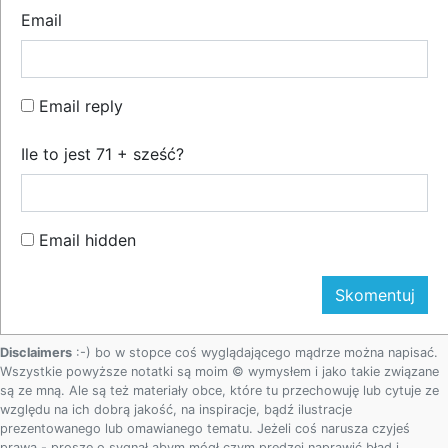
Email
Email reply
Ile to jest 71 + sześć?
Email hidden
Disclaimers
:-) bo w stopce coś wyglądającego mądrze można napisać.
Wszystkie powyższe notatki są moim © wymysłem i jako takie związane
są ze mną. Ale są też materiały obce, które tu przechowuję lub cytuje ze
względu na ich dobrą jakość, na inspiracje, bądź ilustracje
prezentowanego lub omawianego tematu. Jeżeli coś narusza czyjeś
prawa - proszę o sygnał abym mógł czym prędzej naprawić błąd i