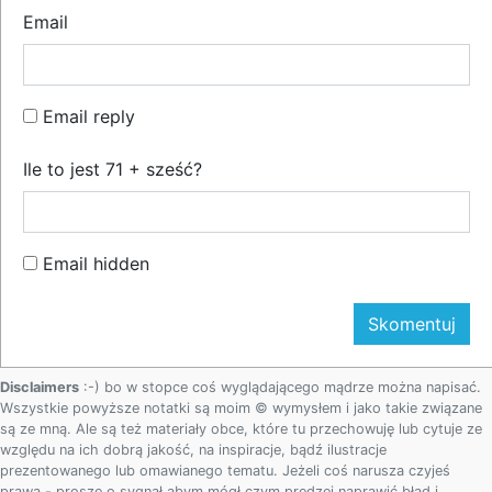
Email
Email reply
Ile to jest 71 + sześć?
Email hidden
Disclaimers
:-) bo w stopce coś wyglądającego mądrze można napisać.
Wszystkie powyższe notatki są moim © wymysłem i jako takie związane
są ze mną. Ale są też materiały obce, które tu przechowuję lub cytuje ze
względu na ich dobrą jakość, na inspiracje, bądź ilustracje
prezentowanego lub omawianego tematu. Jeżeli coś narusza czyjeś
prawa - proszę o sygnał abym mógł czym prędzej naprawić błąd i