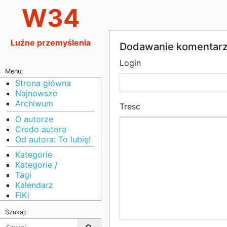
W34
Luźne przemyślenia
Dodawanie komentar
Login
Menu:
Strona główna
Najnowsze
Archiwum
Tresc
O autorze
Credo autora
Od autora: To lubię!
Kategorie
Kategorie /
Tagi
Kalendarz
FiKi
Szukaj: