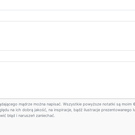
ądającego mądrze można napisać. Wszystkie powyższe notatki są moim © w
ględu na ich dobrą jakość, na inspiracje, bądź ilustracje prezentowanego
ić błąd i naruszeń zaniechać.