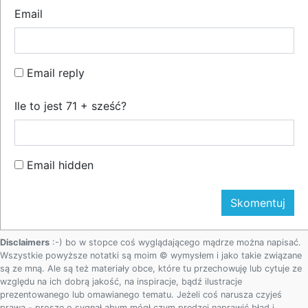
Email
Email reply
Ile to jest 71 + sześć?
Email hidden
Disclaimers
:-) bo w stopce coś wyglądającego mądrze można napisać.
Wszystkie powyższe notatki są moim © wymysłem i jako takie związane
są ze mną. Ale są też materiały obce, które tu przechowuję lub cytuje ze
względu na ich dobrą jakość, na inspiracje, bądź ilustracje
prezentowanego lub omawianego tematu. Jeżeli coś narusza czyjeś
prawa - proszę o sygnał abym mógł czym prędzej naprawić błąd i