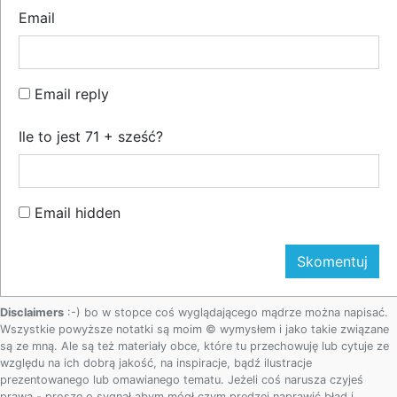
Email
Email reply
Ile to jest 71 + sześć?
Email hidden
Disclaimers
:-) bo w stopce coś wyglądającego mądrze można napisać.
Wszystkie powyższe notatki są moim © wymysłem i jako takie związane
są ze mną. Ale są też materiały obce, które tu przechowuję lub cytuje ze
względu na ich dobrą jakość, na inspiracje, bądź ilustracje
prezentowanego lub omawianego tematu. Jeżeli coś narusza czyjeś
prawa - proszę o sygnał abym mógł czym prędzej naprawić błąd i