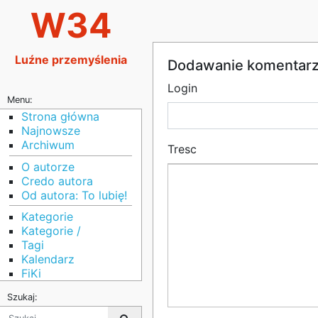
W34
Luźne przemyślenia
Dodawanie komentar
Login
Menu:
Strona główna
Najnowsze
Archiwum
Tresc
O autorze
Credo autora
Od autora: To lubię!
Kategorie
Kategorie /
Tagi
Kalendarz
FiKi
Szukaj: