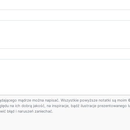
ądającego mądrze można napisać. Wszystkie powyższe notatki są moim © w
ględu na ich dobrą jakość, na inspiracje, bądź ilustracje prezentowanego
ić błąd i naruszeń zaniechać.