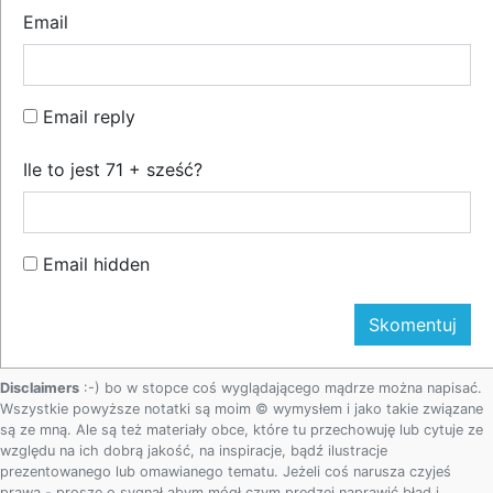
Email
Email reply
Ile to jest 71 + sześć?
Email hidden
Disclaimers
:-) bo w stopce coś wyglądającego mądrze można napisać.
Wszystkie powyższe notatki są moim © wymysłem i jako takie związane
są ze mną. Ale są też materiały obce, które tu przechowuję lub cytuje ze
względu na ich dobrą jakość, na inspiracje, bądź ilustracje
prezentowanego lub omawianego tematu. Jeżeli coś narusza czyjeś
prawa - proszę o sygnał abym mógł czym prędzej naprawić błąd i