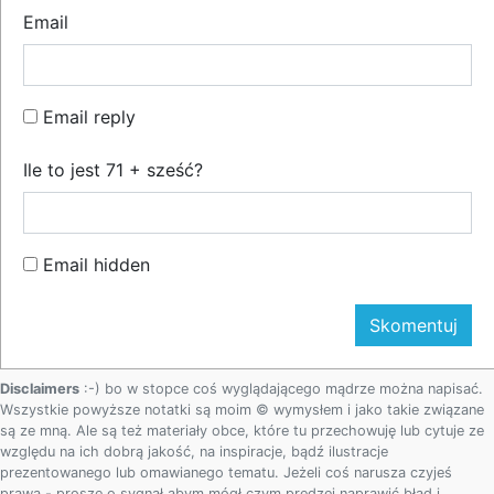
Email
Email reply
Ile to jest 71 + sześć?
Email hidden
Disclaimers
:-) bo w stopce coś wyglądającego mądrze można napisać.
Wszystkie powyższe notatki są moim © wymysłem i jako takie związane
są ze mną. Ale są też materiały obce, które tu przechowuję lub cytuje ze
względu na ich dobrą jakość, na inspiracje, bądź ilustracje
prezentowanego lub omawianego tematu. Jeżeli coś narusza czyjeś
prawa - proszę o sygnał abym mógł czym prędzej naprawić błąd i