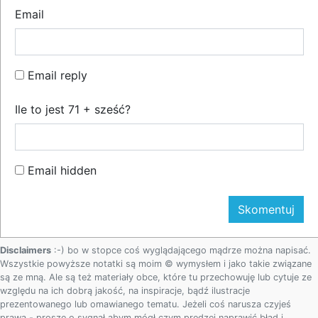
Email
Email reply
Ile to jest 71 + sześć?
Email hidden
Disclaimers
:-) bo w stopce coś wyglądającego mądrze można napisać.
Wszystkie powyższe notatki są moim © wymysłem i jako takie związane
są ze mną. Ale są też materiały obce, które tu przechowuję lub cytuje ze
względu na ich dobrą jakość, na inspiracje, bądź ilustracje
prezentowanego lub omawianego tematu. Jeżeli coś narusza czyjeś
prawa - proszę o sygnał abym mógł czym prędzej naprawić błąd i