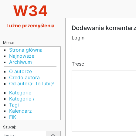
W34
Luźne przemyślenia
Dodawanie komentar
Login
Menu:
Strona główna
Najnowsze
Archiwum
Tresc
O autorze
Credo autora
Od autora: To lubię!
Kategorie
Kategorie /
Tagi
Kalendarz
FiKi
Szukaj: