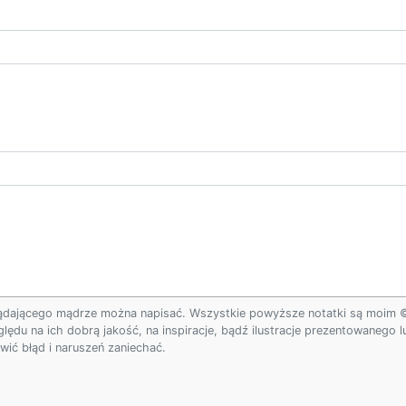
ądającego mądrze można napisać. Wszystkie powyższe notatki są moim © w
ględu na ich dobrą jakość, na inspiracje, bądź ilustracje prezentowanego
ić błąd i naruszeń zaniechać.