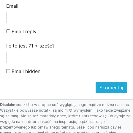
Email
Email reply
Ile to jest 71 + sześć?
Email hidden
Disclaimers
:-) bo w stopce coś wyglądającego mądrze można napisać.
Wszystkie powyższe notatki są moim © wymysłem i jako takie związane
są ze mną. Ale są też materiały obce, które tu przechowuję lub cytuje ze
względu na ich dobrą jakość, na inspiracje, bądź ilustracje
prezentowanego lub omawianego tematu. Jeżeli coś narusza czyjeś
prawa - proszę o sygnał abym mógł czym prędzej naprawić błąd i