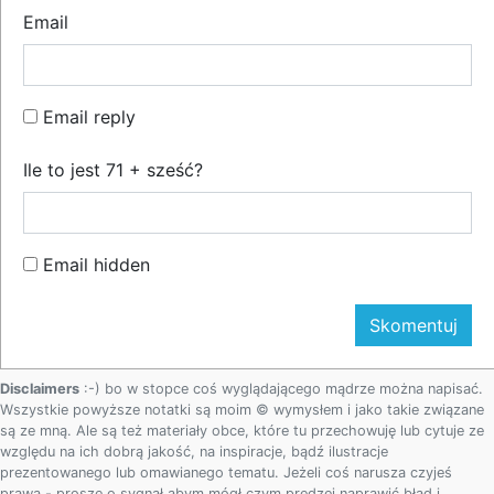
Email
Email reply
Ile to jest 71 + sześć?
Email hidden
Disclaimers
:-) bo w stopce coś wyglądającego mądrze można napisać.
Wszystkie powyższe notatki są moim © wymysłem i jako takie związane
są ze mną. Ale są też materiały obce, które tu przechowuję lub cytuje ze
względu na ich dobrą jakość, na inspiracje, bądź ilustracje
prezentowanego lub omawianego tematu. Jeżeli coś narusza czyjeś
prawa - proszę o sygnał abym mógł czym prędzej naprawić błąd i