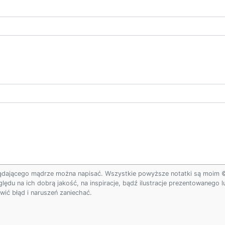
ądającego mądrze można napisać. Wszystkie powyższe notatki są moim © w
ględu na ich dobrą jakość, na inspiracje, bądź ilustracje prezentowanego
ić błąd i naruszeń zaniechać.