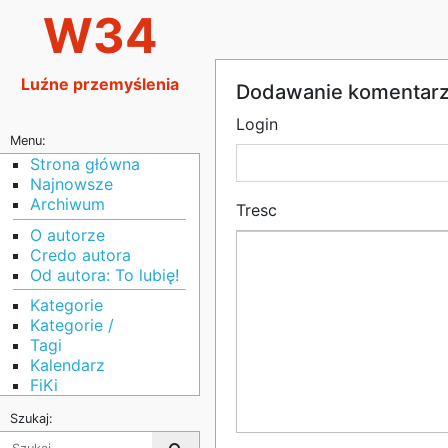
W34
Luźne przemyślenia
Dodawanie komentar
Login
Menu:
Strona główna
Najnowsze
Archiwum
Tresc
O autorze
Credo autora
Od autora: To lubię!
Kategorie
Kategorie /
Tagi
Kalendarz
FiKi
Szukaj: