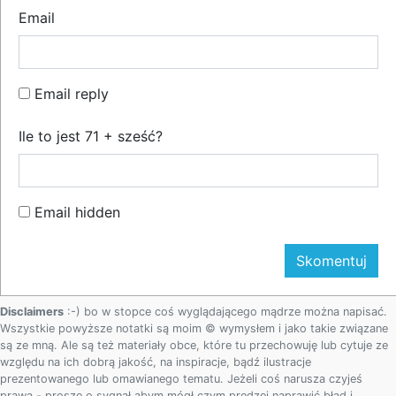
Email
Email reply
Ile to jest 71 + sześć?
Email hidden
Disclaimers
:-) bo w stopce coś wyglądającego mądrze można napisać.
Wszystkie powyższe notatki są moim © wymysłem i jako takie związane
są ze mną. Ale są też materiały obce, które tu przechowuję lub cytuje ze
względu na ich dobrą jakość, na inspiracje, bądź ilustracje
prezentowanego lub omawianego tematu. Jeżeli coś narusza czyjeś
prawa - proszę o sygnał abym mógł czym prędzej naprawić błąd i