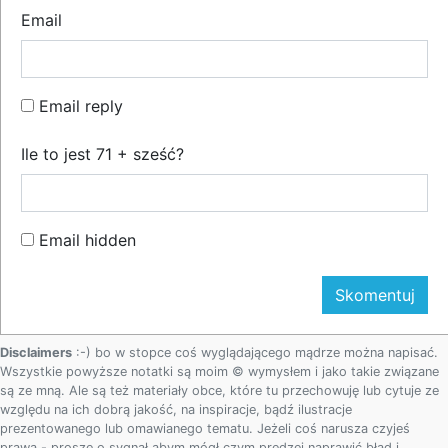
Email
Email reply
Ile to jest 71 + sześć?
Email hidden
Disclaimers
:-) bo w stopce coś wyglądającego mądrze można napisać.
Wszystkie powyższe notatki są moim © wymysłem i jako takie związane
są ze mną. Ale są też materiały obce, które tu przechowuję lub cytuje ze
względu na ich dobrą jakość, na inspiracje, bądź ilustracje
prezentowanego lub omawianego tematu. Jeżeli coś narusza czyjeś
prawa - proszę o sygnał abym mógł czym prędzej naprawić błąd i