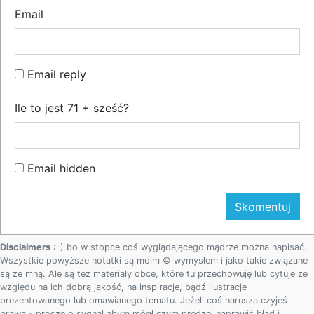
Email
Email reply
Ile to jest 71 + sześć?
Email hidden
Disclaimers
:-) bo w stopce coś wyglądającego mądrze można napisać.
Wszystkie powyższe notatki są moim © wymysłem i jako takie związane
są ze mną. Ale są też materiały obce, które tu przechowuję lub cytuje ze
względu na ich dobrą jakość, na inspiracje, bądź ilustracje
prezentowanego lub omawianego tematu. Jeżeli coś narusza czyjeś
prawa - proszę o sygnał abym mógł czym prędzej naprawić błąd i