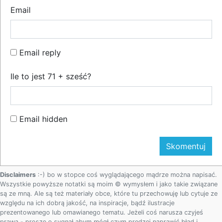
Email
Email reply
Ile to jest 71 + sześć?
Email hidden
Disclaimers
:-) bo w stopce coś wyglądającego mądrze można napisać.
Wszystkie powyższe notatki są moim © wymysłem i jako takie związane
są ze mną. Ale są też materiały obce, które tu przechowuję lub cytuje ze
względu na ich dobrą jakość, na inspiracje, bądź ilustracje
prezentowanego lub omawianego tematu. Jeżeli coś narusza czyjeś
prawa - proszę o sygnał abym mógł czym prędzej naprawić błąd i