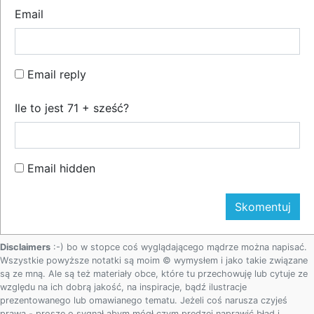
Email
Email reply
Ile to jest 71 + sześć?
Email hidden
Disclaimers
:-) bo w stopce coś wyglądającego mądrze można napisać.
Wszystkie powyższe notatki są moim © wymysłem i jako takie związane
są ze mną. Ale są też materiały obce, które tu przechowuję lub cytuje ze
względu na ich dobrą jakość, na inspiracje, bądź ilustracje
prezentowanego lub omawianego tematu. Jeżeli coś narusza czyjeś
prawa - proszę o sygnał abym mógł czym prędzej naprawić błąd i