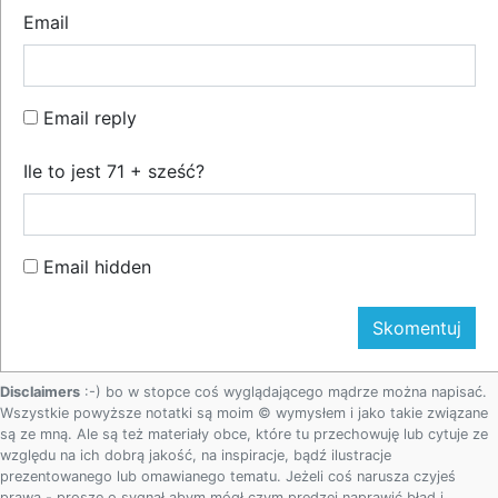
Email
Email reply
Ile to jest 71 + sześć?
Email hidden
Disclaimers
:-) bo w stopce coś wyglądającego mądrze można napisać.
Wszystkie powyższe notatki są moim © wymysłem i jako takie związane
są ze mną. Ale są też materiały obce, które tu przechowuję lub cytuje ze
względu na ich dobrą jakość, na inspiracje, bądź ilustracje
prezentowanego lub omawianego tematu. Jeżeli coś narusza czyjeś
prawa - proszę o sygnał abym mógł czym prędzej naprawić błąd i