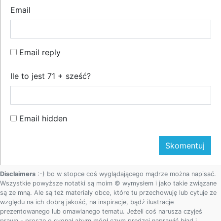
Email
Email reply
Ile to jest 71 + sześć?
Email hidden
Disclaimers
:-) bo w stopce coś wyglądającego mądrze można napisać.
Wszystkie powyższe notatki są moim © wymysłem i jako takie związane
są ze mną. Ale są też materiały obce, które tu przechowuję lub cytuje ze
względu na ich dobrą jakość, na inspiracje, bądź ilustracje
prezentowanego lub omawianego tematu. Jeżeli coś narusza czyjeś
prawa - proszę o sygnał abym mógł czym prędzej naprawić błąd i