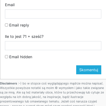
Email
Email reply
Ile to jest 71 + sześć?
Email hidden
Disclaimers
:-) bo w stopce coś wyglądającego mądrze można napisać.
Wszystkie powyższe notatki są moim © wymysłem i jako takie związane
są ze mną. Ale są też materiały obce, które tu przechowuję lub cytuje ze
względu na ich dobrą jakość, na inspiracje, bądź ilustracje
prezentowanego lub omawianego tematu. Jeżeli coś narusza czyjeś
prawa - proszę o sygnał abym mógł czym prędzej naprawić błąd i