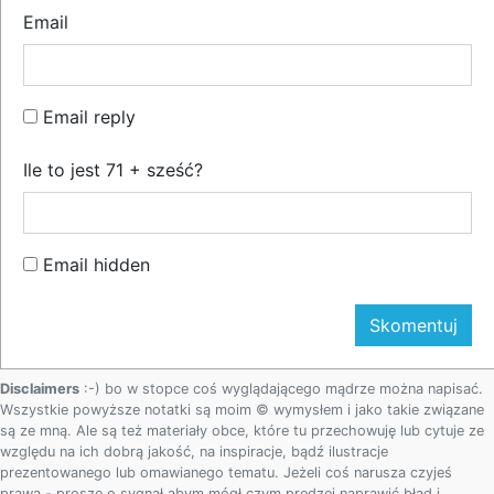
Email
Email reply
Ile to jest 71 + sześć?
Email hidden
Disclaimers
:-) bo w stopce coś wyglądającego mądrze można napisać.
Wszystkie powyższe notatki są moim © wymysłem i jako takie związane
są ze mną. Ale są też materiały obce, które tu przechowuję lub cytuje ze
względu na ich dobrą jakość, na inspiracje, bądź ilustracje
prezentowanego lub omawianego tematu. Jeżeli coś narusza czyjeś
prawa - proszę o sygnał abym mógł czym prędzej naprawić błąd i