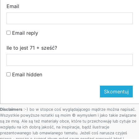
Email
Email reply
Ile to jest 71 + sześć?
Email hidden
Disclaimers
:-) bo w stopce coś wyglądającego mądrze można napisać.
Wszystkie powyższe notatki są moim © wymysłem i jako takie związane
są ze mną. Ale są też materiały obce, które tu przechowuję lub cytuje ze
względu na ich dobrą jakość, na inspiracje, bądź ilustracje
prezentowanego lub omawianego tematu. Jeżeli coś narusza czyjeś
prawa - proszę o sygnał abym mógł czym prędzej naprawić błąd i