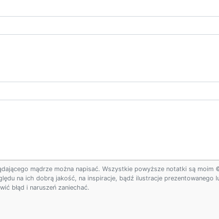
ądającego mądrze można napisać. Wszystkie powyższe notatki są moim © w
ględu na ich dobrą jakość, na inspiracje, bądź ilustracje prezentowanego
ić błąd i naruszeń zaniechać.