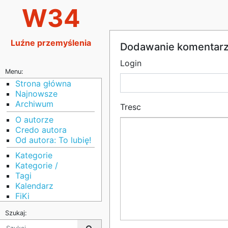
W34
Luźne przemyślenia
Dodawanie komentar
Login
Menu:
Strona główna
Najnowsze
Archiwum
Tresc
O autorze
Credo autora
Od autora: To lubię!
Kategorie
Kategorie /
Tagi
Kalendarz
FiKi
Szukaj: