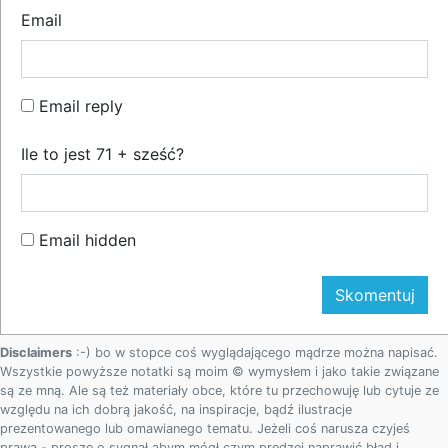
Email
Email reply
Ile to jest 71 + sześć?
Email hidden
Disclaimers
:-) bo w stopce coś wyglądającego mądrze można napisać.
Wszystkie powyższe notatki są moim © wymysłem i jako takie związane
są ze mną. Ale są też materiały obce, które tu przechowuję lub cytuje ze
względu na ich dobrą jakość, na inspiracje, bądź ilustracje
prezentowanego lub omawianego tematu. Jeżeli coś narusza czyjeś
prawa - proszę o sygnał abym mógł czym prędzej naprawić błąd i