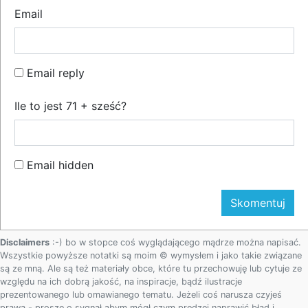
Email
Email reply
Ile to jest 71 + sześć?
Email hidden
Disclaimers
:-) bo w stopce coś wyglądającego mądrze można napisać.
Wszystkie powyższe notatki są moim © wymysłem i jako takie związane
są ze mną. Ale są też materiały obce, które tu przechowuję lub cytuje ze
względu na ich dobrą jakość, na inspiracje, bądź ilustracje
prezentowanego lub omawianego tematu. Jeżeli coś narusza czyjeś
prawa - proszę o sygnał abym mógł czym prędzej naprawić błąd i