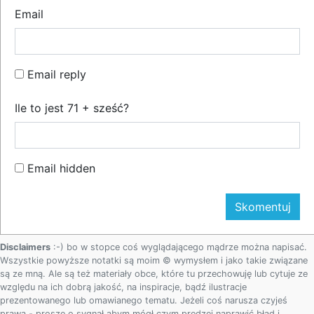
Email
Email reply
Ile to jest 71 + sześć?
Email hidden
Disclaimers
:-) bo w stopce coś wyglądającego mądrze można napisać.
Wszystkie powyższe notatki są moim © wymysłem i jako takie związane
są ze mną. Ale są też materiały obce, które tu przechowuję lub cytuje ze
względu na ich dobrą jakość, na inspiracje, bądź ilustracje
prezentowanego lub omawianego tematu. Jeżeli coś narusza czyjeś
prawa - proszę o sygnał abym mógł czym prędzej naprawić błąd i