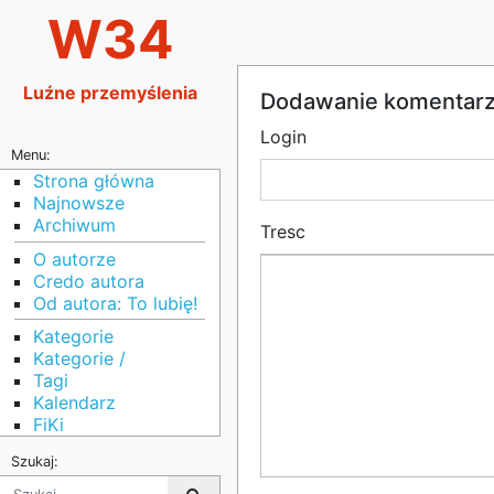
W34
Luźne przemyślenia
Dodawanie komentar
Login
Menu:
Strona główna
Najnowsze
Archiwum
Tresc
O autorze
Credo autora
Od autora: To lubię!
Kategorie
Kategorie /
Tagi
Kalendarz
FiKi
Szukaj: