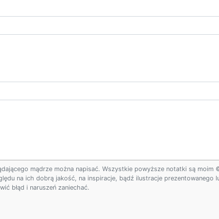
ądającego mądrze można napisać. Wszystkie powyższe notatki są moim © w
ględu na ich dobrą jakość, na inspiracje, bądź ilustracje prezentowanego
ić błąd i naruszeń zaniechać.